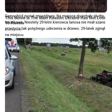
samochodem. Rozpędzony lanos wypadł z drogi i z dużą siłą
uderzył przodem w drzewo. Siła uderzenia była ogromna.
Samochód został zmiażdżony. Na miejsce dojechały służby
ratunkowe. Niestety 29-letni kierowca lanosa nie miał szans
przeżycia tak potężnego uderzenia w drzewo. 29-latek zginął
na miejscu.