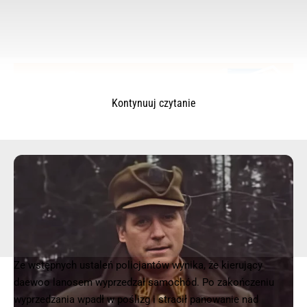
Kontynuuj czytanie
© 2025 – Wielkopolska 112, Wszelkie prawa zastrzeżone |
hvln.pl
Ze wstępnych ustaleń policjantów wynika, że kierujący
daewoo lanosem wyprzedzał samochód. Po zakończeniu
wyprzedzania wpadł w poślizg i stracił panowanie nad