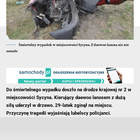
przed sądem za posiadanie znacznych ilości nowych
substancji psychoaktywnych. Za to przestępstwo grozi mu
kara do 3 lat więzienia.
- Reklama -
Śmiertelny wypadek w miejscowości Sycyna. Z daewoo lanosa nic nie
zostało
Do śmiertelnego wypadku doszło na drodze krajowej nr 2 w
miejscowości Sycyna. Kierujący daewoo lanosem z dużą
siłą uderzył w drzewo. 29-latek zginął na miejscu.
Przyczynę tragedii wyjaśniają lubelscy policjanci.