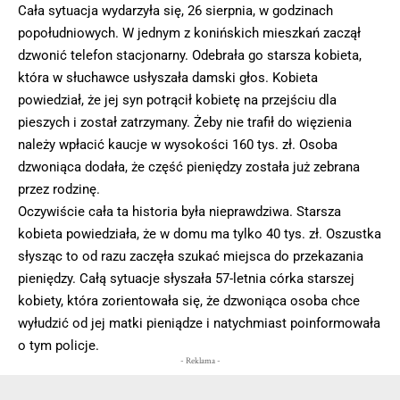
Cała sytuacja wydarzyła się, 26 sierpnia, w godzinach
popołudniowych. W jednym z konińskich mieszkań zaczął
dzwonić telefon stacjonarny. Odebrała go starsza kobieta,
która w słuchawce usłyszała damski głos. Kobieta
powiedział, że jej syn potrącił kobietę na przejściu dla
pieszych i został zatrzymany. Żeby nie trafił do więzienia
należy wpłacić kaucje w wysokości 160 tys. zł. Osoba
dzwoniąca dodała, że część pieniędzy została już zebrana
przez rodzinę.
Oczywiście cała ta historia była nieprawdziwa. Starsza
kobieta powiedziała, że w domu ma tylko 40 tys. zł. Oszustka
słysząc to od razu zaczęła szukać miejsca do przekazania
pieniędzy. Całą sytuacje słyszała 57-letnia córka starszej
kobiety, która zorientowała się, że dzwoniąca osoba chce
wyłudzić od jej matki pieniądze i natychmiast poinformowała
o tym policje.
- Reklama -