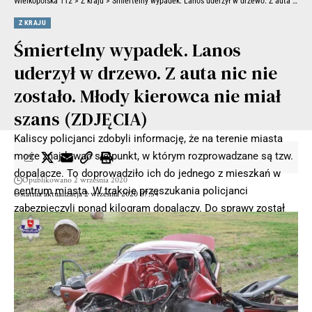
Wielkopolska 112
>
Z kraju
>
Śmiertelny wypadek. Lanos uderzył w drzewo. Z auta nic nie zostało. Młody kierowca nie miał szans (ZDJĘCIA)
Z KRAJU
Śmiertelny wypadek. Lanos
uderzył w drzewo. Z auta nic nie
zostało. Młody kierowca nie miał
szans (ZDJĘCIA)
Kaliscy policjanci zdobyli informację, że na terenie miasta
może znajdować się punkt, w którym rozprowadzane są tzw.
dopalacze. To doprowadziło ich do jednego z mieszkań w
Opublikowano 2 września 2020
centrum miasta. W trakcie przeszukania policjanci
Ostatnia aktualizacja 2 września 2020 07:54
zabezpieczyli ponad kilogram dopalaczy. Do sprawy został
zatrzymany 22-letni mężczyzna.
Zabezpieczone substancje trafiły do policyjnego depozytu.
Ich próbki zostaną przesłane do badań laboratoryjnych. Na
podstawie zgromadzonego materiału dowodowego 22-
latkowi został przedstawiony zarzut. Mężczyzna odpowie