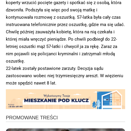
koperty wrzucić pocięte gazety i spotkać się z osobą, która
dzwoniła. Podszyła się więc pod swoją matkę i
kontynuowała rozmowę z oszustką. 57-latka była cały czas
instruowana telefonicznie przez oszustkę, gdzie ma się udać.
Chwilę później zauważyła kobietę, która na nią czekała i
której miała wręczyć pieniądze. Po chwili podbiegł do 22-
letniej oszustki mąż 57-latki i chwycił ja za rękę. Zaraz za
nim pojawili się policjanci kryminalni i zatrzymali młodą
oszustkę.
22-latek zostały postawione zarzuty. Decyzja sądu
zastosowano wobec niej trzymiesięczny areszt. W więzieniu
może spędzić nawet 8 lat.