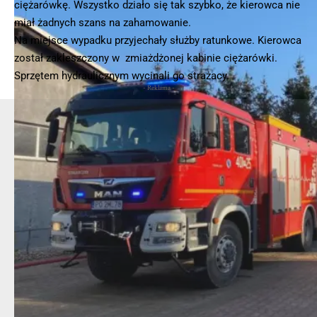
ciężarówkę. Wszystko działo się tak szybko, że kierowca nie
miał żadnych szans na zahamowanie.
Na miejsce wypadku przyjechały służby ratunkowe. Kierowca
został zakleszczony w zmiażdżonej kabinie ciężarówki.
Sprzętem hydraulicznym wycinali go strażacy.
- Reklama -