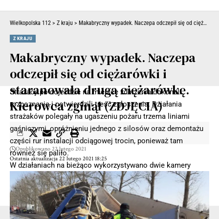
Wielkopolska 112
>
Z kraju
>
Makabryczny wypadek. Naczepa odczepił się od ciężarówki i staranowała drugą ciężarówkę. Kierowca zginął (ZDJĘCIA)
Z KRAJU
Makabryczny wypadek. Naczepa
odczepił się od ciężarówki i
staranowała drugą ciężarówkę.
Strażacy po dojeździe na miejsce zdarzenia dokonali
Kierowca zginął (ZDJĘCIA)
rozpoznania i potwierdzili treść zgłoszenia. Działania
strażaków polegały na ugaszeniu pożaru trzema liniami
gaśniczymi, opróżnieniu jednego z silosów oraz demontażu
części rur instalacji odciągowej trocin, ponieważ tam
Opublikowano 22 lutego 2021
również się paliło.
Ostatnia aktualizacja 22 lutego 2021 18:25
W działaniach na bieżąco wykorzystywano dwie kamery
termowizyjne, strażacy na bieżąco mogli wykluczać
obecność ukrytych zarzewi ognia.
- Reklama -