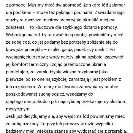
z pomocą. Musimy mieć świadomość, że skoro lód załamał
się pod kimś – może też pęknąć i pod nami. Zawiadamiając
służby ratownicze musimy precyzyjnie określić miejsce
zdarzenia – to kluczowe dla szybkiego dotarcia pomocy.
Wchodząc na lód, by ratować inną osobę, powinniśmy mieć
ze sobą coś, co jej podamy bez potrzeby zbliżania się do
krawędzi przerębla – szalik, gałąź, pasek czy sanki”. Po
wyciągnięciu osoby z wody należy jak najszybciej zapewnić
jej komfort termiczny i zdjąć przemoczone ubrania
pamiętając, że zamki błyskawiczne rozpinamy jako
pierwsze, bo to one najszybciej zamarzają i jest problem z
ich rozpięciem. W miarę możliwości zapewniamy osobie
poszkodowanej suchą odzież, wsadzamy do
ciepłego samochodu i jak najszybciej przekazujemy służbom
medycznym.
Jeśli już decydujemy się, aby wejść na lód powinniśmy mieć
ze sobą czekany. To przy ich pomocy w razie wypadku
będziemy mieli większą szansę aby wydostać się z przerębla.