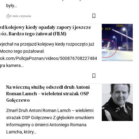
były…
4 min czytania
zd kolejowy kiedy opadały zapory i jeszcze
óz. Bardzo tego żałował (FILM)
wjechał na przejazd kolejowy kiedy rozpoczęto już
 Mocno tego pożałował.
ook.com/PolicjaPoznan/videos/500876708227484
gra kamera…
Na wieczną służbę odszedł druh Antoni
Roman Lamch – wieloletni strażak OSP
Golęczewo
Zmarł Druh Antoni Roman Lamch – wieloletni
strażak OSP Golęczewo Z głębokim smutkiem
informujemy o śmierci Antoniego Romana
Lamcha, który…