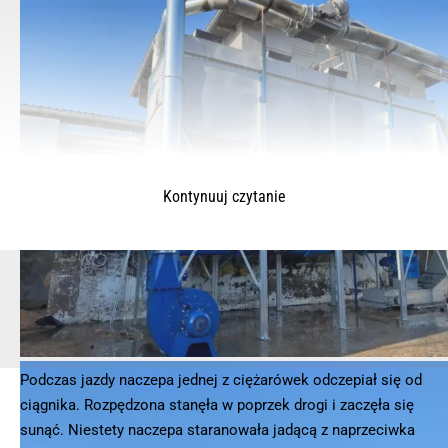
Kontynuuj czytanie
Podczas jazdy naczepa jednej z ciężarówek odczepiał się od
© 2025 – Wielkopolska 112, Wszelkie prawa zastrzeżone |
hvln.pl
ciągnika. Rozpędzona stanęła w poprzek drogi i zaczęła się
sunąć. Niestety naczepa staranowała jadącą z naprzeciwka