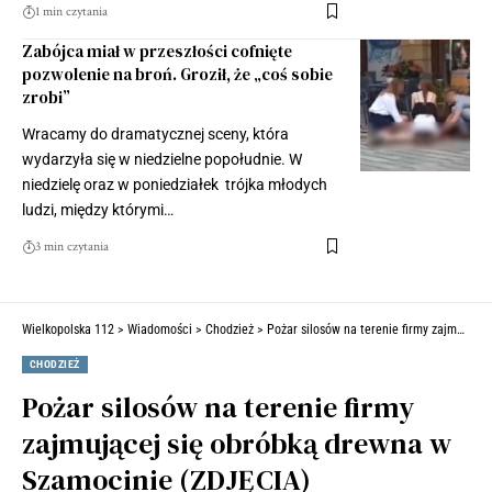
1 min czytania
Zabójca miał w przeszłości cofnięte
pozwolenie na broń. Groził, że „coś sobie
zrobi”
Wracamy do dramatycznej sceny, która
wydarzyła się w niedzielne popołudnie. W
niedzielę oraz w poniedziałek trójka młodych
ludzi, między którymi…
3 min czytania
Wielkopolska 112
>
Wiadomości
>
Chodzież
>
Pożar silosów na terenie firmy zajmującej się obróbką drewna w Szamocinie (ZDJĘCIA)
CHODZIEŻ
Pożar silosów na terenie firmy
zajmującej się obróbką drewna w
Szamocinie (ZDJĘCIA)