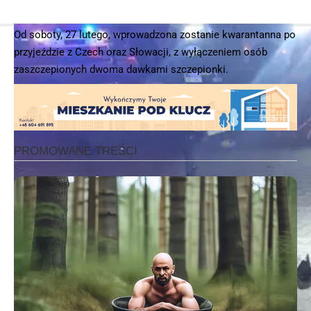
Od soboty, 27 lutego, wprowadzona zostanie kwarantanna po
przyjeździe z Czech oraz Słowacji, z wyłączeniem osób
zaszczepionych dwoma dawkami szczepionki.
© 2025 – Wielkopolska 112, Wszelkie prawa zastrzeżone |
hvln.pl