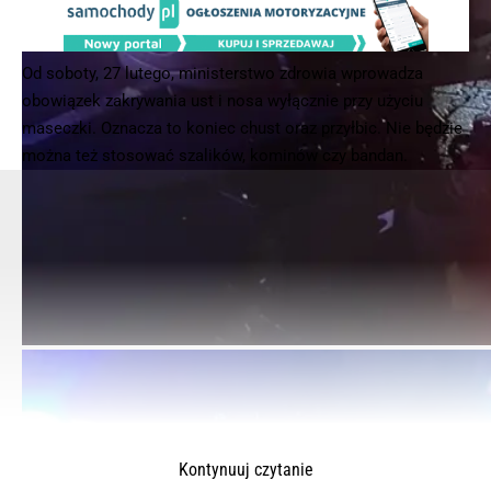
Od soboty, 27 lutego, ministerstwo zdrowia wprowadza
obowiązek zakrywania ust i nosa wyłącznie przy użyciu
maseczki. Oznacza to koniec chust oraz przyłbic. Nie będzie
można też stosować szalików, kominów czy bandan.
Kontynuuj czytanie