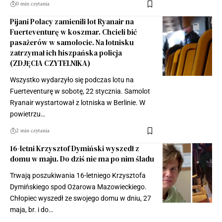
0 min czytania
Pijani Polacy zamienili lot Ryanair na
Fuerteventurę w koszmar. Chcieli bić
pasażerów w samolocie. Na lotnisku
zatrzymał ich hiszpańska policja
(ZDJĘCIA CZYTELNIKA)
Wszystko wydarzyło się podczas lotu na
Fuerteventurę w sobotę, 22 stycznia. Samolot
Ryanair wystartował z lotniska w Berlinie. W
powietrzu…
2 min czytania
16-letni Krzysztof Dymiński wyszedł z
domu w maju. Do dziś nie ma po nim śladu
Trwają poszukiwania 16-letniego Krzysztofa
Dymińskiego spod Ożarowa Mazowieckiego.
Chłopiec wyszedł ze swojego domu w dniu, 27
maja, br. i do…