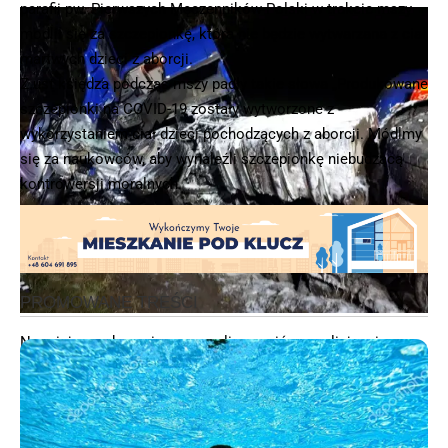
parafii pw. Pierwszych Męczenników Polski w trakcie mszy
modlił się za szczepionkę, która nie będzie wytwarzana z ciał
martwych dzieci z aborcji.
Z ust księdza podczas mszy padły takie słowa „Produkowane
szczepionki na COVID-19 zostały wytworzone z
wykorzystaniem ciał dzieci pochodzących z aborcji. Módlmy
się za naukowców, aby wynaleźli szczepionkę niebudzącą
kontrowersji moralnych.
Na miejscu zdarzenia pracowali wrzesińscy policjanci,
strażacy oraz ratownicy medyczni, droga była całkowicie
zablokowana, w związku z tym zostały przygotowane
objazdy. Okoliczności oraz przebieg tego zdarzenia zostaną
objęte prokuratorskim śledztwem. Pojazdy uczestniczące w