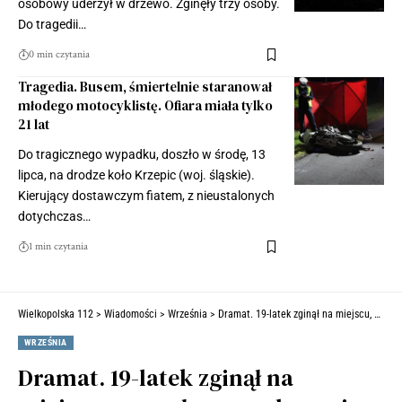
osobowy uderzył w drzewo. Zginęły trzy osoby.
Do tragedii…
0 min czytania
Tragedia. Busem, śmiertelnie staranował
młodego motocyklistę. Ofiara miała tylko
21 lat
Do tragicznego wypadku, doszło w środę, 13
lipca, na drodze koło Krzepic (woj. śląskie).
Kierujący dostawczym fiatem, z nieustalonych
dotychczas…
1 min czytania
Wielkopolska 112
>
Wiadomości
>
Września
>
Dramat. 19-latek zginął na miejscu, po czołowym zderzeniu z ciężarówką (ZDJĘCIA)
WRZEŚNIA
Dramat. 19-latek zginął na