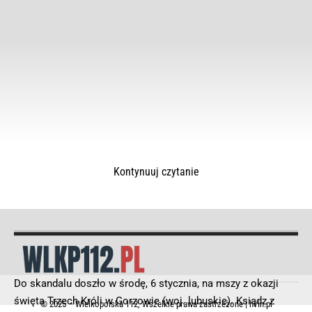
Kontynuuj czytanie
Do skandalu doszło w środę, 6 stycznia, na mszy z okazji
święta Trzech Króli w Gorzowie (woj. lubuskie). Ksiądz z
© 2025 – Wielkopolska 112, Wszelkie prawa zastrzeżone |
hvln.pl