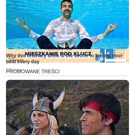
tym wypadku zostały zabezpieczone na policyjnym parkingu.
Wrzesińscy policjanci apelują o zachowanie ostrożności na
drodze. Na pozór dobrze wyglądające warunki mogą uśpić
czujność kierującego. Zawsze dobierajmy odpowiednią
prędkość do panujących warunków na drodze.