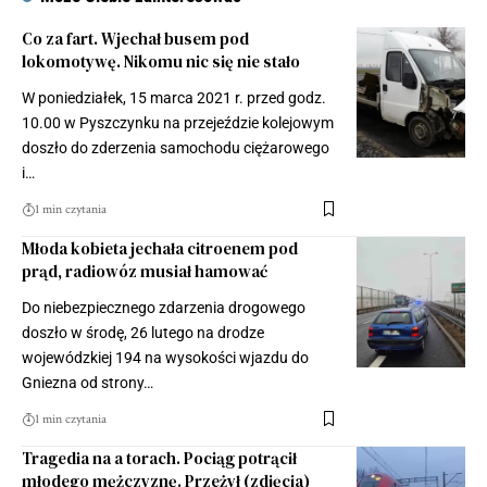
Co za fart. Wjechał busem pod
lokomotywę. Nikomu nic się nie stało
W poniedziałek, 15 marca 2021 r. przed godz.
10.00 w Pyszczynku na przejeździe kolejowym
doszło do zderzenia samochodu ciężarowego
i…
1 min czytania
Młoda kobieta jechała citroenem pod
prąd, radiowóz musiał hamować
Do niebezpiecznego zdarzenia drogowego
doszło w środę, 26 lutego na drodze
wojewódzkiej 194 na wysokości wjazdu do
Gniezna od strony…
1 min czytania
Tragedia na a torach. Pociąg potrącił
młodego mężczyznę. Przeżył (zdjęcia)