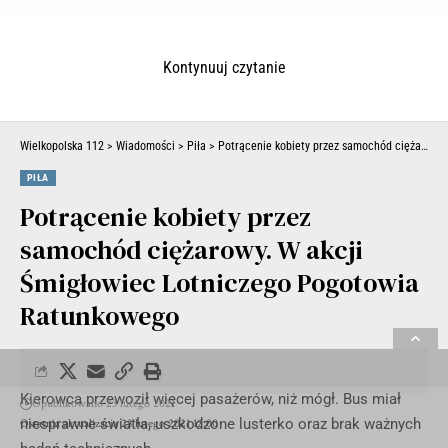
Kontynuuj czytanie
Wielkopolska 112
>
Wiadomości
>
Piła
>
Potrącenie kobiety przez samochód ciężarowy. W akcji Śmigłowiec Lotniczego Pogotowia Ratunkowego
PIŁA
Potrącenie kobiety przez
samochód ciężarowy. W akcji
Śmigłowiec Lotniczego Pogotowia
Ratunkowego
Kierowca przewoził więcej pasażerów, niż mógł. Bus miał
Opublikowano 23 lutego 2021
niesprawne światła, uszkodzone lusterko oraz brak ważnych
Ostatnia aktualizacja 23 lutego 2021 12:00