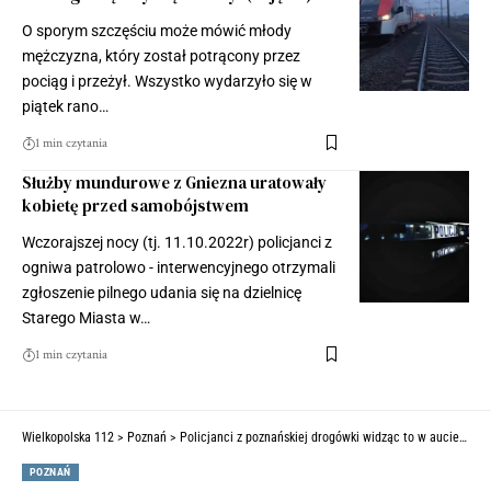
O sporym szczęściu może mówić młody
mężczyzna, który został potrącony przez
pociąg i przeżył. Wszystko wydarzyło się w
piątek rano…
1 min czytania
Służby mundurowe z Gniezna uratowały
kobietę przed samobójstwem
Wczorajszej nocy (tj. 11.10.2022r) policjanci z
ogniwa patrolowo - interwencyjnego otrzymali
zgłoszenie pilnego udania się na dzielnicę
Starego Miasta w…
1 min czytania
Wielkopolska 112
>
Poznań
>
Policjanci z poznańskiej drogówki widząc to w aucie przecierali oczy ze zdumienia
POZNAŃ