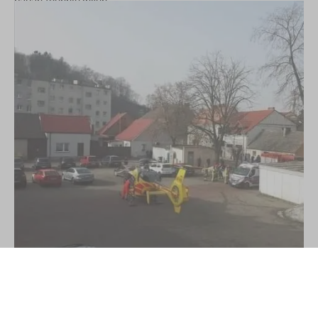
badań technicznych.
44-letni kierowca został ukarany mandatami i stracił dowód
rejestracyjny busa.