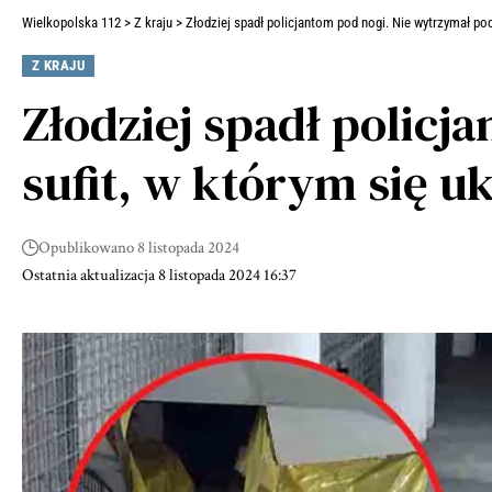
Wielkopolska 112
>
Z kraju
>
Złodziej spadł policjantom pod nogi. Nie wytrzymał pod
Z KRAJU
Złodziej spadł polic
sufit, w którym się u
Opublikowano 8 listopada 2024
Ostatnia aktualizacja 8 listopada 2024 16:37