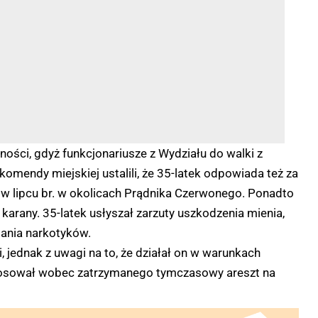
lności, gdyż funkcjonariusze z Wydziału do walki z
endy miejskiej ustalili, że 35-latek odpowiada też za
o w lipcu br. w okolicach Prądnika Czerwonego. Ponadto
 karany. 35-latek usłyszał zarzuty uszkodzenia mienia,
dania narkotyków.
, jednak z uwagi na to, że działał on w warunkach
stosował wobec zatrzymanego tymczasowy areszt na