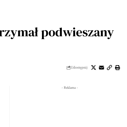
ytrzymał podwieszany
Udostępnij
- Reklama -