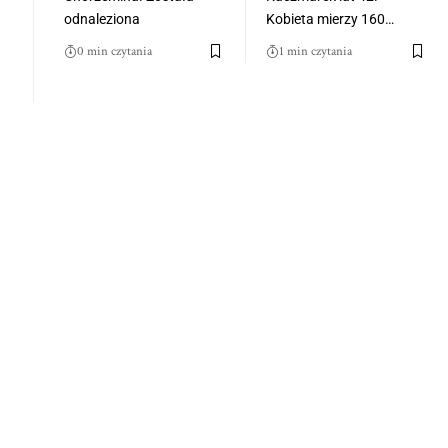
odnaleziona
Kobieta mierzy 160…
0 min czytania
1 min czytania