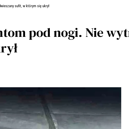
wieszany sufit, w którym się ukrył
jantom pod nogi. Nie w
krył