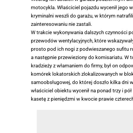
motocykla. Właściciel pojazdu wycenił jego w
kryminalni weszli do garażu, w którym natrafi
zainteresowaniu nie zastali.
W trakcie wykonywania dalszych czynności po
przewodów wentylacyjnych, które wskazywały, ż
prosto pod ich nogi z podwieszanego sufitu r
a następnie przewieziony do komisariatu. W to
kradzieży z włamaniem do firmy, był on odpo
komórek lokatorskich zlokalizowanych w blok
samoobsługowej, do której doszło kilka dni wc
właściciel obiektu wycenił na ponad trzy i pó
kasetę z pieniędzmi w kwocie prawie czterech