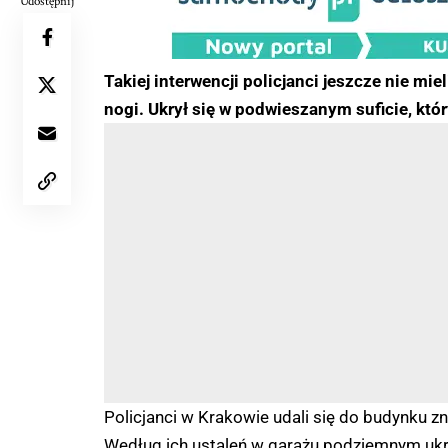
Udostępnij
Takiej interwencji policjanci jeszcze nie mie
nogi. Ukrył się w podwieszanym suficie, któ
Policjanci w Krakowie udali się do budynku zn
Według ich ustaleń w garażu podziemnym ukr