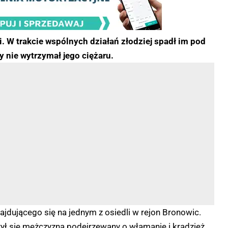
li. W trakcie wspólnych działań złodziej spadł im pod
ry nie wytrzymał jego ciężaru.
ajdującego się na jednym z osiedli w rejon Bronowic.
ył się mężczyzna podejrzewany o włamanie i kradzież