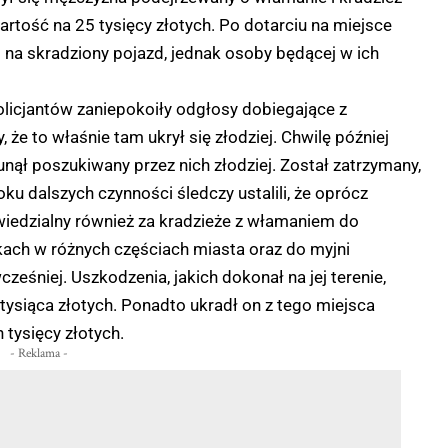
artość na 25 tysięcy złotych. Po dotarciu na miejsce
li na skradziony pojazd, jednak osoby będącej w ich
licjantów zaniepokoiły odgłosy dobiegające z
e to właśnie tam ukrył się złodziej. Chwilę później
unął poszukiwany przez nich złodziej. Został zatrzymany,
ku dalszych czynności śledczy ustalili, że oprócz
wiedzialny również za kradzieże z włamaniem do
ach w różnych częściach miasta oraz do myjni
ześniej. Uszkodzenia, jakich dokonał na jej terenie,
ł tysiąca złotych. Ponadto ukradł on z tego miejsca
 tysięcy złotych.
- Reklama -