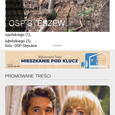
łódzkiego (13),
wielkopolskiego (5),
zachodniopomorskiego (3),
małopolskiego (2),
podlaskiego (1),
opolskiego (1),
lubelskiego (1).
foto: OSP Stęszew
- Reklama -