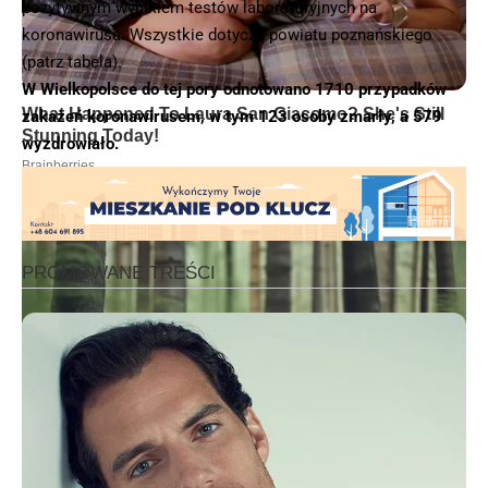
pozytywnym wynikiem testów laboratoryjnych na
koronawirusa. Wszystkie dotyczą powiatu poznańskiego
(patrz tabela).
W Wielkopolsce do tej pory odnotowano 1710 przypadków
zakażeń koronawirusem, w tym 123 osoby zmarły, a 579
wyzdrowiało.