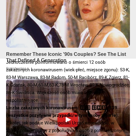
Jednocześnie poinformowano o śmierci 12 osób
zakażonych koronawirusem (wiek-płeć, miejsce zgonu): 53-K,
83-M Warszawa, 83-M Radom, 50-M Racibórz, 89-K Zgierz, 81-
K Gdańsk, 80-M,61-M,63-K,78-M Wrocław, 89-K Nowogrodziec,
86-K Świdnica. Większość osób miała choroby
współistniejące.
Liczba zakażonych koronawirusem: 1️⃣6️⃣ 9️⃣2️⃣1️⃣/839
(wszystkie pozytywne przypadki/w tym osoby zmarłe).
Z kolei, jak podaje Wielkopolski Urząd wojewódzki, w
Wielkopolsce mamy z popołudnia 5 osób z potwierdzonym