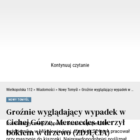
Kontynuuj czytanie
Wielkopolska 112
>
Wiadomości
>
Nowy Tomyśl
>
Groźnie wyglądający wypadek w Cichej Górze. Merecedes uderzył bokiem w drzewo (ZDJĘCIA)
NOWY TOMYŚL
Groźnie wyglądający wypadek w
Cichej Górze. Merecedes uderzył
Do makabrycznego wypadku doszło w piątek, 30
bokiem w drzewo (ZDJĘCIA)
października, w Mikołowie (woj. śląskie). 22-latek pracował
przy maszynie do kiszonki. Najprawdopodobniej pośliznął