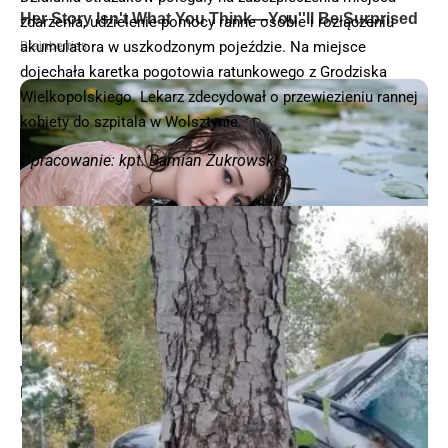
zdarzenia, udzielenie pomocy ranne osobie i rozłączeniu
akumulatora w uszkodzonym pojeździe. Na miejsce
dojechała karetka pogotowia ratunkowego z Grodziska
Wielkopolskiego. Lekarz zdecydował o przewiezieniu rannej
kobiety do szpitala w Wolsztynie.
Opracowanie: kpt. Damian Żukrowski