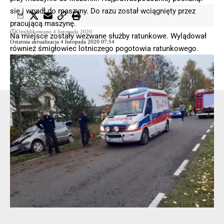
się i wpadł do maszyny. Do razu został wciągnięty przez
pracującą maszynę.
Opublikowano 4 listopada 2020
Na miejsce zostały wezwane służby ratunkowe. Wylądował
Ostatnia aktualizacja 4 listopada 2020 07:54
również śmigłowiec lotniczego pogotowia ratunkowego.
Ciężko ranny 22-latek został śmigłowcem zabrany do
szpitala.
- Reklama -