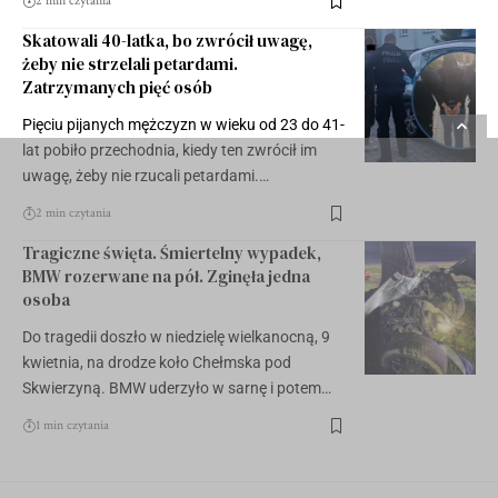
2 min czytania
Skatowali 40-latka, bo zwrócił uwagę,
żeby nie strzelali petardami.
Zatrzymanych pięć osób
Pięciu pijanych mężczyzn w wieku od 23 do 41-
lat pobiło przechodnia, kiedy ten zwrócił im
uwagę, żeby nie rzucali petardami.…
2 min czytania
Tragiczne święta. Śmiertelny wypadek,
BMW rozerwane na pół. Zginęła jedna
osoba
Do tragedii doszło w niedzielę wielkanocną, 9
kwietnia, na drodze koło Chełmska pod
Skwierzyną. BMW uderzyło w sarnę i potem…
1 min czytania