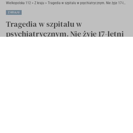
Wielkopolska 112
>
Z kraju
>
Tragedia w szpitalu w psychiatrycznym. Nie żyje 17-letni chłopak
Z KRAJU
Tragedia w szpitalu w
psychiatrycznym. Nie żyje 17-letni
chłopak
Opublikowano 23 stycznia 2025
Ostatnia aktualizacja 23 stycznia 2025 10:29