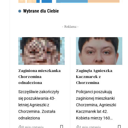
Wybrane dla Ciebie
- Reklama -
Zaginiona mieszkanka
Zaginęła Agnieszka
Chorzemina
Kaczmarek z
odnaleziona
Chorzemina
Szczęśliwie zakończyły
Policjanci poszukują
się poszukiwania 43-
zaginionej mieszkanki
letniej Agnieszki z
Chorzemina, Agnieszki
Chorzemina. Została
Kaczmarek lat 42.
odnaleziona
Kobieta mierzy 160…
0 min czytania
1 min czytania