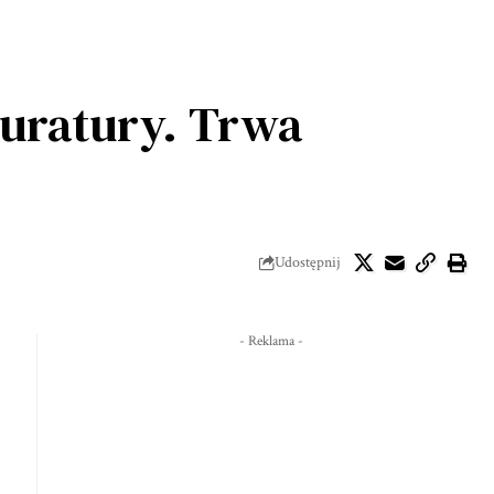
kuratury. Trwa
Udostępnij
- Reklama -