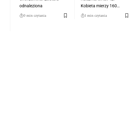
odnaleziona
Kobieta mierzy 160…
0 min czytania
1 min czytania