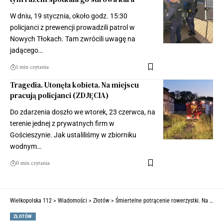
W dniu, 19 stycznia, około godz. 15:30
policjanci z prewencji prowadzili patrol w
Nowych Tłokach. Tam zwrócili uwagę na
jadącego…
1 min czytania
Tragedia. Utonęła kobieta. Na miejscu
pracują policjanci (ZDJĘCIA)
Do zdarzenia doszło we wtorek, 23 czerwca, na
terenie jednej z prywatnych firm w
Gościeszynie. Jak ustaliliśmy w zbiorniku
wodnym…
0 min czytania
Wielkopolska 112
>
Wiadomości
>
Złotów
>
Śmiertelne potrącenie rowerzystki. Na miejscu pracują policjanci (FILM)
ZŁOTÓW