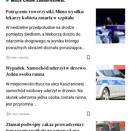
Potrącenie rowerzystki. Mimo wysiłku
lekarzy kobieta zmarła w szpitalu
W niedzielne przedpołudnie na drodze
pomiędzy Siedlcem, a Nieborzą doszło do
zdarzenia drogowego, w wyniku którego
poważnych obrażeń doznała poruszająca…
1 min czytania
Wypadek. Samochód uderzył w drzewo.
Jedna osoba ranna
W miejscowości Bucz na ulicy Kasztanowej
samochód osobowy uderzył w drzewo. Na
skutek uderzenia jedna osoba została ranna,
jest przytomna.…
0 min czytania
Złamał podwójny zakaz prowadzenia i
tym razem spotkała go surowa kara