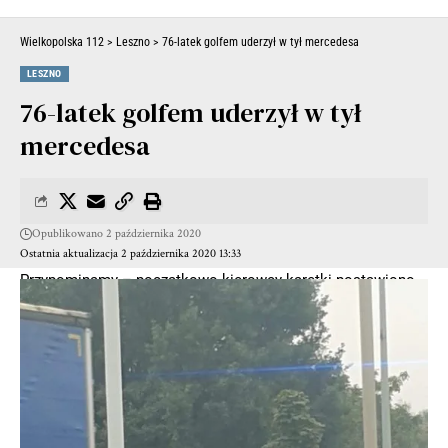
Wielkopolska 112
>
Leszno
>
76-latek golfem uderzył w tył mercedesa
LESZNO
76-latek golfem uderzył w tył
mercedesa
Opublikowano 2 października 2020
Ostatnia aktualizacja 2 października 2020 13:33
Przypominamy – początkowo kierowcy karetki postawiono
zarzuty spowodowania wypadku ze skutkiem śmiertelnym
oraz sprowadzenia bezpośredniego niebezpieczeństwa
katastrofy w ruchu lądowym. Mężczyzna nie przyznał się do
winy, odmówił również składania wyjaśnień. Wyszedł na
wolność, ale nie może prowadzić pojazdów – zabrano mu
prawo jazdy.