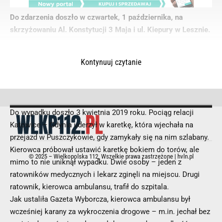
Do zdarzenia doszło w czwartek, 1 października, na
skrzyżowaniu Al. Konstytucji 3 Maja i ul. Kiepury w Lesznie.
Kontynuuj czytanie
Do wypadku doszło 3 kwietnia 2019 roku. Pociąg relacji
Katowice – Gdynia uderzył w karetkę, która wjechała na
przejazd w Puszczykowie, gdy zamykały się na nim szlabany.
Kierowca próbował ustawić karetkę bokiem do torów, ale
© 2025 – Wielkopolska 112, Wszelkie prawa zastrzeżone |
hvln.pl
mimo to nie uniknął wypadku. Dwie osoby – jeden z
ratowników medycznych i lekarz zginęli na miejscu. Drugi
ratownik, kierowca ambulansu, trafił do szpitala.
Jak ustaliła Gazeta Wyborcza, kierowca ambulansu był
wcześniej karany za wykroczenia drogowe – m.in. jechał bez