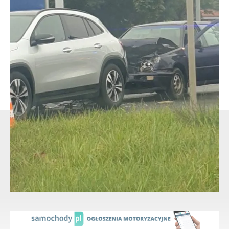
We wrześniu ubiegłego roku prokuratura postanowiła
zmienić zarzut. Mężczyznę oskarżono o spowodowanie
katastrofy w ruchu lądowym, w wyniku której zginęły dwie
osoby i właśnie ten zarzut pojawił się w akcie oskarżenia.
Sebastian S. nie przyznaje się do winy, a przed sądem będzie
odpowiadać z wolnej stopy. Grozi mu od 6 miesięcy do 8 lat
więzienia. Zarzut zmieniono po opinii biegłego, który
zajmował się rekonstrukcją wypadku.
- Reklama -