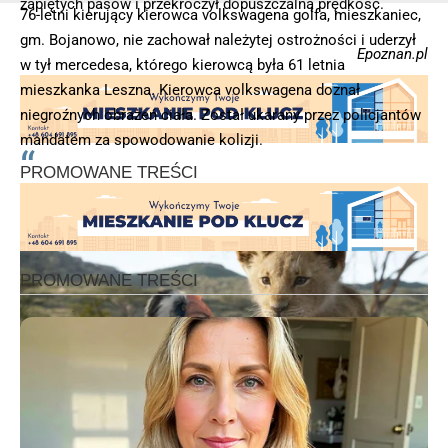
zapiętych pasów i przekroczył dopuszczalną prędkość.
76-letni kierujący kierowca volkswagena golfa, mieszkaniec,
gm. Bojanowo, nie zachował należytej ostrożności i uderzył
Epoznan.pl
w tył mercedesa, którego kierowcą była 61 letnia
mieszkanka Leszna. Kierowca volkswagena doznał
niegroźnych obrażeń ciała. Został ukarany przez policjantów
mandatem za spowodowanie kolizji.