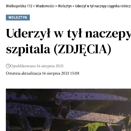
Wielkopolska 112
>
Wiadomości
>
Wolsztyn
>
Uderzył w tył naczepy ciągnika rolnicz
WOLSZTYN
Uderzył w tył naczepy 
szpitala (ZDJĘCIA)
Opublikowano 16 sierpnia 2021
Ostatnia aktualizacja 16 sierpnia 2021 15:08