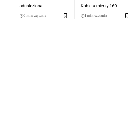
odnaleziona
Kobieta mierzy 160…
0 min czytania
1 min czytania