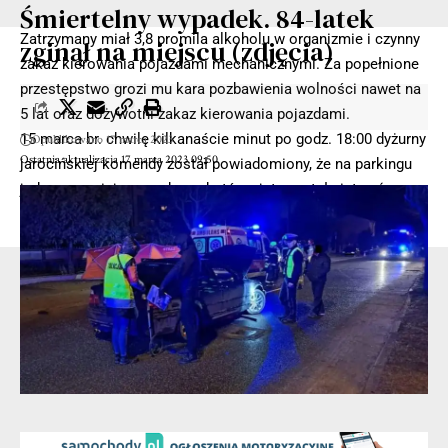
Śmiertelny wypadek. 84-latek
Zatrzymany miał 3,8 promila alkoholu w organizmie i czynny
zginął na miejscu (zdjęcia)
zakaz kierowania pojazdami mechanicznymi. Za popełnione
przestępstwo grozi mu kara pozbawienia wolności nawet na
5 lat oraz dożywotni zakaz kierowania pojazdami.
15 marca br. chwilę kilkanaście minut po godz. 18:00 dyżurny
Opublikowano 17 marca 2023
Ostatnia aktualizacja 17 marca 2023 09:50
jarocińskiej komendy został powiadomiony, że na parkingu
jednego z miejscowych marketów ujęty został nietrzeźwy
kierowca.
- Reklama -