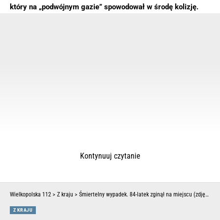
który na „podwójnym gazie” spowodował w środę kolizję.
Kontynuuj czytanie
Wielkopolska 112
>
Z kraju
>
Śmiertelny wypadek. 84-latek zginął na miejscu (zdjęcia)
Z KRAJU