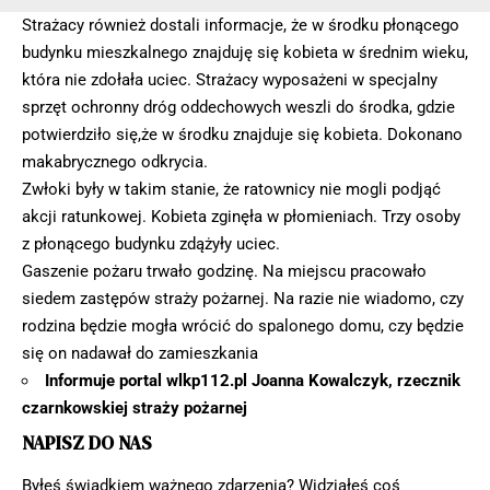
Strażacy również dostali informacje, że w środku płonącego
budynku mieszkalnego znajduję się kobieta w średnim wieku,
która nie zdołała uciec. Strażacy wyposażeni w specjalny
sprzęt ochronny dróg oddechowych weszli do środka, gdzie
potwierdziło się,że w środku znajduje się kobieta. Dokonano
makabrycznego odkrycia.
Zwłoki były w takim stanie, że ratownicy nie mogli podjąć
akcji ratunkowej. Kobieta zginęła w płomieniach. Trzy osoby
z płonącego budynku zdążyły uciec.
Gaszenie pożaru trwało godzinę. Na miejscu pracowało
siedem zastępów straży pożarnej. Na razie nie wiadomo, czy
rodzina będzie mogła wrócić do spalonego domu, czy będzie
się on nadawał do zamieszkania
Informuje portal wlkp112.pl Joanna Kowalczyk, rzecznik
czarnkowskiej straży pożarnej
NAPISZ DO NAS
Byłeś świadkiem ważnego zdarzenia? Widziałeś coś