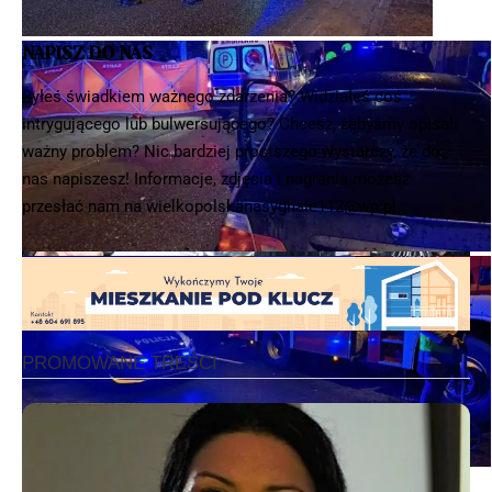
NAPISZ DO NAS
Byłeś świadkiem ważnego zdarzenia? Widziałeś coś
intrygującego lub bulwersującego? Chcesz, żebyśmy opisali
ważny problem? Nic bardziej prostszego wystarczy, że do
nas napiszesz! Informacje, zdjęcia i nagrania możesz
przesłać nam na
wielkopolskanasygnale112@wp.pl