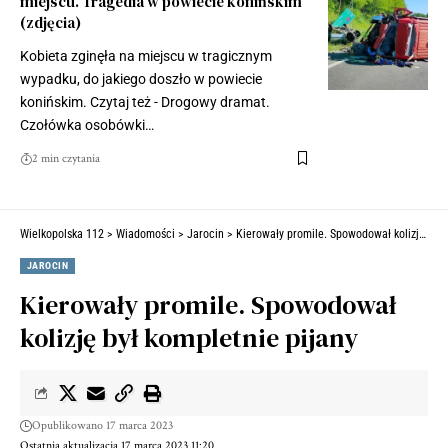
miejscu. Tragedia w powiecie konińskim
(zdjęcia)
Kobieta zginęła na miejscu w tragicznym
wypadku, do jakiego doszło w powiecie
konińskim. Czytaj też - Drogowy dramat.
Czołówka osobówki…
2 min czytania
Wielkopolska 112
>
Wiadomości
>
Jarocin
>
Kierowały promile. Spowodował kolizję był kompletnie pijany
JAROCIN
Kierowały promile. Spowodował
kolizję był kompletnie pijany
Opublikowano 17 marca 2023
Ostatnia aktualizacja 17 marca 2023 11:20