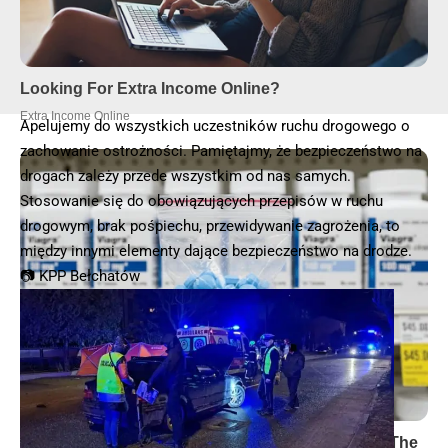
Apelujemy do wszystkich uczestników ruchu drogowego o
zachowanie ostrożności. Pamiętajmy, że bezpieczeństwo na
drogach zależy przede wszystkim od nas samych.
Stosowanie się do obowiązujących przepisów w ruchu
drogowym, brak pośpiechu, przewidywanie zagrożenia, to
między innymi elementy dające bezpieczeństwo na drodze.
📷 KPP Bełchatów