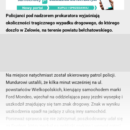
Policjanci pod nadzorem prokuratora wyjaśniają
okoliczności tragicznego wypadku drogowego, do którego
doszło w Zelowie, na terenie powiatu bełchatowskiego.
Na miejsce natychmiast został skierowany patrol policji.
Mundurowi ustalili, że kilka minut wcześniej na ul.
powstańców Wielkopolskich, kierujący samochodem marki
Ford Mondeo, wjechał na oddzielająca pasy jezdni wysepkę i
uszkodził znajdujący się tam znak drogowy. Znak w wyniku
uszkodzenia spadł na jadący z ulicą inny samochód.
Ponieważ sprawca się nie zatrzymał, poszkodowany udał się
za Fordem, który zjechał na pobliski parking i wezwał patrol