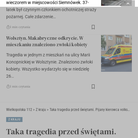
wieczorem w miejscowości Siemnówek. 37-
latek był czynnym członkiem ochotniczej straży
pożarnej. Całe zdarzenie…
1 min czytania
Wolsztyn. Makabryczne odkrycie. W
mieszkaniu znaleziono zwłoki kobiety
Tragedia w jednym z mieszkań na ulicy Marii
Konopnickiej w Wolsztynie. Znaleziono zwłoki
kobiety. Wszystko wydarzyło się w niedzielę
26…
1 min czytania
Wielkopolska 112
>
Z kraju
>
Taka tragedia przed świętami. Pijany kierowca volkswagenem na chodniku śmiertelnie potrącił kobietę w Nowym Miasteczku
Z KRAJU
Taka tragedia przed świętami.