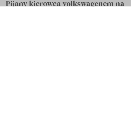
Pijany kierowca volkswagenem na
chodniku śmiertelnie potrącił
kobietę w Nowym Miasteczku
Opublikowano 22 grudnia 2022
Ostatnia aktualizacja 22 grudnia 2022 13:29