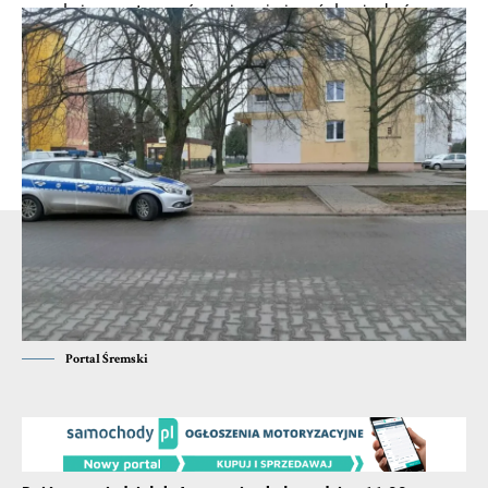
zaczął się awanturować, ponieważ nie mógł wyjechać –
mówi dla poscigi.pl podinsp. Małgorzata Barska, rzeczniczka
zielonogórskiej policji. Denerwował się tym, że… karetka
blokuje mu przejazd.
Na miejsce została wezwana policja. – Policjanci uspokoili
mężczyznę. Są na miejscu zdarzenia – mówi podinsp.
Barska. Mężczyzna jest już reanimowany od ponad 40 minut.
- Reklama -
Portal Śremski