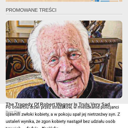
Po otwarciu drzwi przez strażaków, w mieszkaniu policjanci
ujawnili zwłoki kobiety, a w pokoju spał jej nietrzeźwy syn. Z
ustaleń wynika, że zgon kobiety nastąpił bez udziału osób