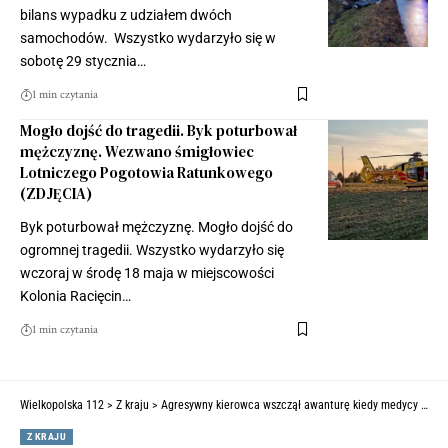
bilans wypadku z udziałem dwóch
samochodów. Wszystko wydarzyło się w
sobotę 29 stycznia…
1 min czytania
Mogło dojść do tragedii. Byk poturbował
mężczyznę. Wezwano śmigłowiec
Lotniczego Pogotowia Ratunkowego
(ZDJĘCIA)
Byk poturbował mężczyznę. Mogło dojść do
ogromnej tragedii. Wszystko wydarzyło się
wczoraj w środę 18 maja w miejscowości
Kolonia Racięcin…
1 min czytania
Wielkopolska 112
>
Z kraju
>
Agresywny kierowca wszczął awanturę kiedy medycy walczyli o życie mężczyzny, bo… nie mógł wyjechać (FILM)
Z KRAJU