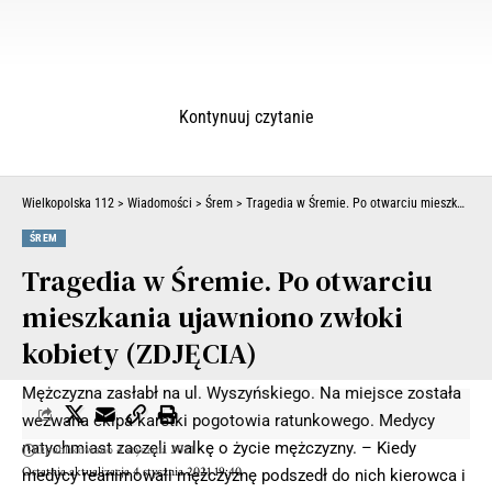
Kontynuuj czytanie
Wielkopolska 112
>
Wiadomości
>
Śrem
>
Tragedia w Śremie. Po otwarciu mieszkania ujawniono zwłoki kobiety (ZDJĘCIA)
ŚREM
Tragedia w Śremie. Po otwarciu
mieszkania ujawniono zwłoki
kobiety (ZDJĘCIA)
Mężczyzna zasłabł na ul. Wyszyńskiego. Na miejsce została
wezwana ekipa karetki pogotowia ratunkowego. Medycy
natychmiast zaczęli walkę o życie mężczyzny. – Kiedy
Opublikowano 4 stycznia 2021
Ostatnia aktualizacja 4 stycznia 2021 19:40
medycy reanimowali mężczyznę podszedł do nich kierowca i