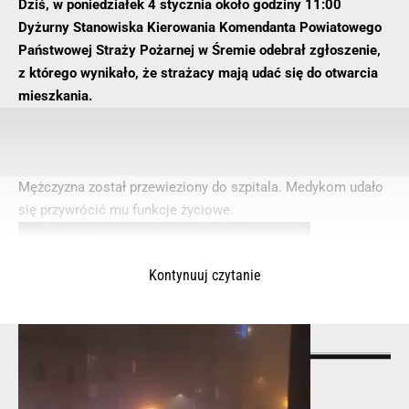
Dziś, w poniedziałek 4 stycznia około godziny 11:00
Dyżurny Stanowiska Kierowania Komendanta Powiatowego
Państwowej Straży Pożarnej w Śremie odebrał zgłoszenie,
z którego wynikało, że strażacy mają udać się do otwarcia
mieszkania.
Mężczyzna został przewieziony do szpitala. Medykom udało
się przywrócić mu funkcje życiowe.
Kontynuuj czytanie