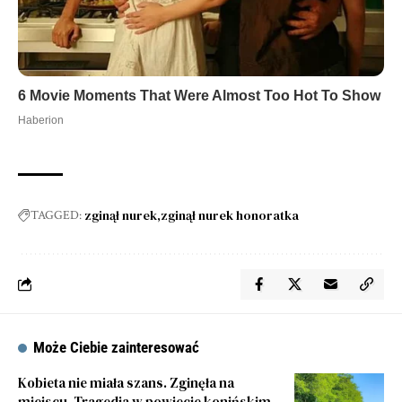
zginął nurek
zginął nurek honoratka
TAGGED:
Może Ciebie zainteresować
Kobieta nie miała szans. Zginęła na
miejscu. Tragedia w powiecie konińskim