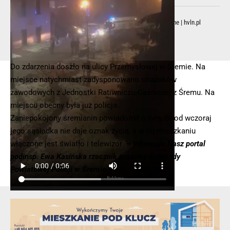
© 2025 – Wielkopolska 112, Wszelkie prawa zastrzeżone |
hvln.pl
Do zdarzenia doszło na ulicy Przemysłowej w Śremie. Na
miejsce natychmiast zadysponowano strażaków
zawodowych z Jednostki Ratiwniczo-Gaśniczej z Śremu. Na
miejscu obecny była już policja.
Zaniepokojony śremianin powiadomił o tym, że od wczoraj
jego sąsiadka nie daje oznak życia, a w jej mieszkaniu
włączone jest światło i telewizor
– Informuje Nasz portal
podinsp. Ewa Kasińska rzecznik prasowy Komendy
Powiatowej Policji w Śremie.
- Reklama -