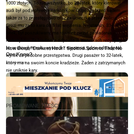
1000 złotych. To nie wszystko, bo 28-latek, który kierował
audi był pod wpływem narkotyków. Odpowie przed sądem
także za to przestępstwo oraz za ucieczkę przed policją.
Grozi mu za to kara do 5 lat więzienia. Najstarszy, 33-
latek, był poszukiwany, ma również zarzut posiadania
narkotyków. Za kradzieże odpowie w warunkach recydywy,
bo w ubiegłym roku wyszedł z więzienia, gdzie odsiadywał
wyrok za podobne przestępstwa. Drugi pasażer to 32-latek,
który ma na swoim koncie kradzieże. Żaden z zatrzymanych
nie uniknie kary.