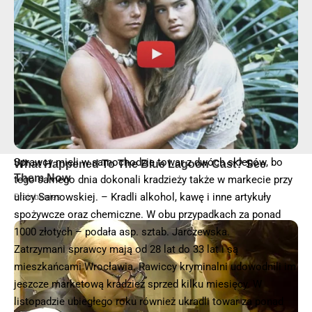
Sprawcy mieli w samochodzie towar z dwóch sklepów, bo
tego samego dnia dokonali kradzieży także w markecie przy
ulicy Sarnowskiej. – Kradli alkohol, kawę i inne artykuły
spożywcze oraz chemiczne. W obu przypadkach za ponad
1000 złotych – podała asp. sztab. Jarczewska.
Zatrzymani sprawcy mają od 28 lat do 33 lat i są
mieszkańcami Wrocławia. Rawiccy kryminalni udowodnili im
jeszcze marketową kradzież sprzed kilku miesięcy. W
listopadzie ubiegłego roku również ukradli towar za ponad