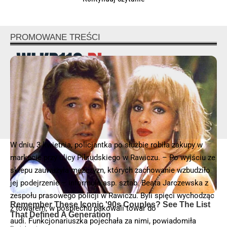
© 2025 – Wielkopolska 112, Wszelkie prawa zastrzeżone |
hvln.pl
W dniu, 3 kwietnia, policjantka po służbie robiła zakupy w
markecie przy ulicy Piłsudskiego w Rawiczu. – Po wyjściu ze
sklepu zauważyła mężczyzn, których zachowanie wzbudziło
jej podejrzenie – informuje asp. sztab. Beata Jarczewska z
zespołu prasowego policji w Rawiczu. Byli spięci wychodząc
z towarem, w pośpiechu pakowali towar do
audi. Funkcjonariuszka pojechała za nimi, powiadomiła