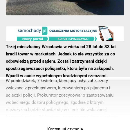
Trzej mieszkańcy Wrocławia w wieku od 28 lat do 33 lat
kradli towar w marketach. Jednak to nie wszystko za co
odpowiedzą przed sądem. Zostali zatrzymani dzięki
spostrzegawczości policjantki, która była na zakupach.
Wpadli w aucie wypełnionym kradzionymi rzeczami.
W poniedziałek, 7 kwietnia, kierujący usłyszał zarzuty
związane z przekupstwem, kierowaniem po pijanemu i
ucieczki policji. Prokurator zdecydował o zastosowaniu
wobec niego dozoru policyjnego, zgodnie z którym
mężczyzna będzie stawiał się w siedzibie wskazanej
komendy policji. 56-letniemu sprawcy grozi kara więzienia.
Kontynuuj czytanie