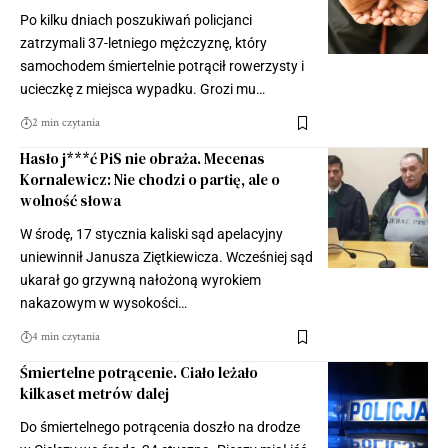
Po kilku dniach poszukiwań policjanci
zatrzymali 37-letniego mężczyznę, który
samochodem śmiertelnie potrącił rowerzysty i
ucieczkę z miejsca wypadku. Grozi mu…
2 min czytania
Hasło j***ć PiS nie obraża. Mecenas
Kornalewicz: Nie chodzi o partię, ale o
wolność słowa
W środę, 17 stycznia kaliski sąd apelacyjny
uniewinnił Janusza Ziętkiewicza. Wcześniej sąd
ukarał go grzywną nałożoną wyrokiem
nakazowym w wysokości…
4 min czytania
Śmiertelne potrącenie. Ciało leżało
kilkaset metrów dalej
Do śmiertelnego potrącenia doszło na drodze