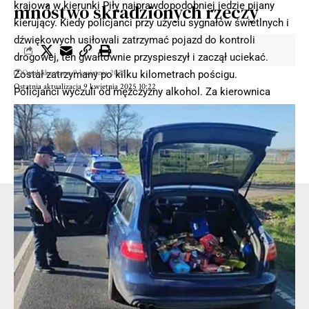
krajową w kierunki Piły najprawdopodobniej jedzie pijany
mnóstwo skradzionych rzeczy
kierujący. Kiedy policjanci przy użyciu sygnałów świetlnych i
dźwiękowych usiłowali zatrzymać pojazd do kontroli
drogowej, ten gwałtownie przyspieszył i zaczął uciekać.
Opublikowano 9 kwietnia 2025
Został zatrzymany po kilku kilometrach pościgu.
Ostatnia aktualizacja 9 kwietnia 2025 10:22
Policjanci wyczuli od mężczyzny alkohol. Za kierownica
siedział Gruzin. 56-letni kierujący wydmuchał 2,5 promila
alkoholu w organizmie. Mężczyzna chcąc uniknąć
konsekwencji swojego czynu usiłował przekupić policjantów
proponując im łapówkę.
- Reklama -