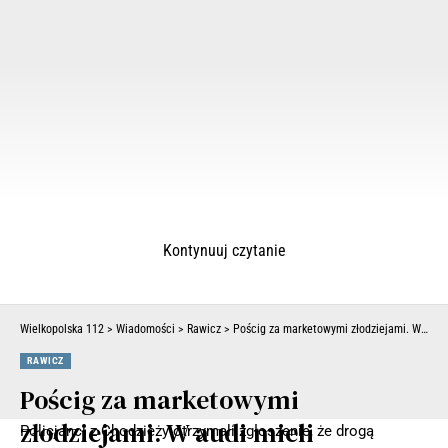
Kontynuuj czytanie
Wielkopolska 112
>
Wiadomości
>
Rawicz
>
Pościg za marketowymi złodziejami. W audi mieli mnóstwo skradzionych rzeczy
RAWICZ
Pościg za marketowymi
złodziejami. W audi mieli
Policjanci z Chodzieży otrzymali zgłoszenie, że drogą