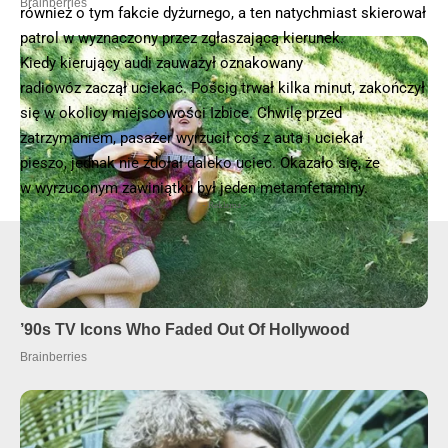
również o tym fakcie dyżurnego, a ten natychmiast skierował
patrol w wyznaczony przez zgłaszającą kierunek.
Kiedy kierujący audi zauważył oznakowany
radiowóz zaczął uciekać. Pościg trwał kilka minut, zakończył
się w okolicy miejscowości Izbice. Chwilę przed
zatrzymaniem, pasażer wyrzucił coś z auta i uciekał
pieszo, jednak nie zdołał daleko uciec. Okazało się, że
w wyrzuconym zawiniątku był jeden metamfetaminy.
- Reklama -