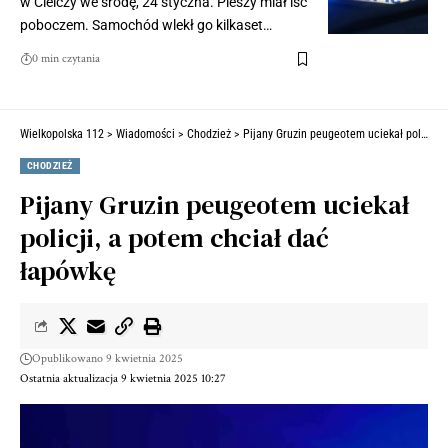
w Cielczy we środę, 24 styczna. Pieszy miał iść
poboczem. Samochód wlekł go kilkaset…
0 min czytania
Wielkopolska 112
>
Wiadomości
>
Chodzież
>
Pijany Gruzin peugeotem uciekał policji, a potem chciał dać łapówkę
CHODZIEŻ
Pijany Gruzin peugeotem uciekał
policji, a potem chciał dać
łapówkę
Opublikowano 9 kwietnia 2025
Ostatnia aktualizacja 9 kwietnia 2025 10:27