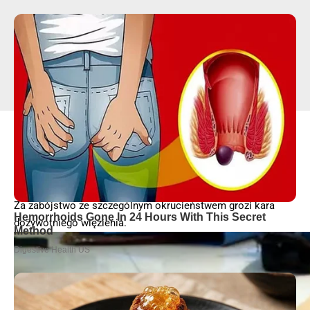
Policjanci przeszukali mieszkania zatrzymanych.
Zabezpieczyli 5 sztuk broni, w tym broń maszynową typu
„Skorpion”, kuszę, 230 tys. euro oraz 200 tys. zł, kilkaset
elementów złotej biżuterii, niewielką ilość narkotyków oraz
obraz, najprawdopodobniej pochodzący z kradzieży.
Za zabójstwo ze szczególnym okrucieństwem grozi kara
dożywotniego więzienia.