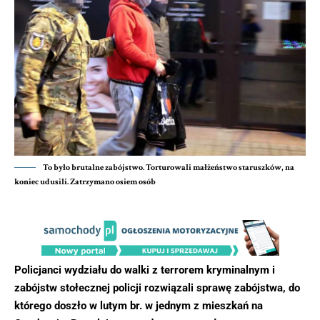
To było brutalne zabójstwo. Torturowali małżeństwo staruszków, na
koniec udusili. Zatrzymano osiem osób
Policjanci wydziału do walki z terrorem kryminalnym i
zabójstw stołecznej policji rozwiązali sprawę zabójstwa, do
którego doszło w lutym br. w jednym z mieszkań na