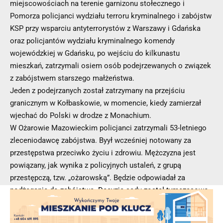
miejscowościach na terenie garnizonu stołecznego i
Pomorza policjanci wydziału terroru kryminalnego i zabójstw
KSP przy wsparciu antyterrorystów z Warszawy i Gdańska
oraz policjantów wydziału kryminalnego komendy
wojewódzkiej w Gdańsku, po wejściu do kilkunastu
mieszkań, zatrzymali osiem osób podejrzewanych o związek
z zabójstwem starszego małżeństwa.
Jeden z podejrzanych został zatrzymany na przejściu
granicznym w Kołbaskowie, w momencie, kiedy zamierzał
wjechać do Polski w drodze z Monachium.
W Ożarowie Mazowieckim policjanci zatrzymali 53-letniego
zleceniodawcę zabójstwa. Byył wcześniej notowany za
przestępstwa przeciwko życiu i zdrowiu. Mężczyzna jest
powiązany, jak wynika z policyjnych ustaleń, z grupą
przestępczą, tzw. „ożarowską”. Będzie odpowiadał za
podżeganie do zabójstwa. Decyzją sądu został tymczasowo
aresztowany na trzy miesiące.