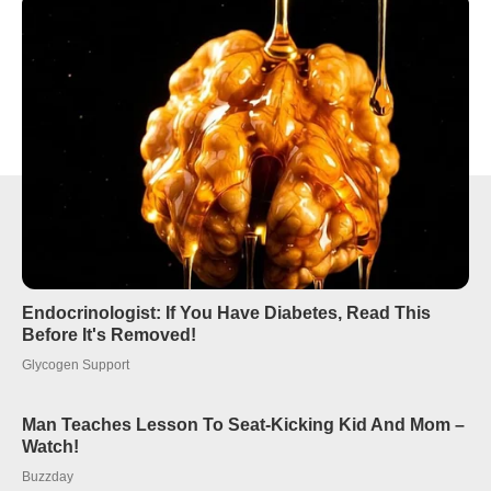
zabójstwo. Mężczyźni zostali tymczasowo aresztowani.
Ponadto w rękach funkcjonariuszy znalazło się 5 innych
osób w wieku od 38 do 51 lat, które mimo posiadania
informacji o dokonaniu zabójstwa, nie zawiadomiły o tym
organów ścigania. Wszyscy, na wniosek prokuratora zostali
objęci policyjnym dozorem.
- Reklama -