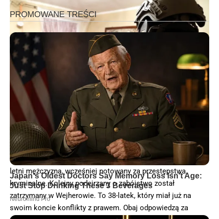
W Ołtarzewie wpadł jeden z podejrzanych o zabójstwo, 43-
letni mężczyzna, wcześniej notowany za przestępstwa
kryminalne. Kolejny podejrzany o zabójstwo został
zatrzymany w Wejherowie. To 38-latek, który miał już na
swoim koncie konflikty z prawem. Obaj odpowiedzą za