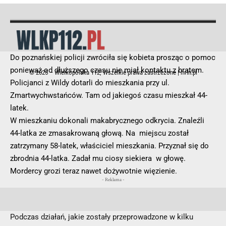
Do poznańskiej policji zwróciła się kobieta prosząc o pomoc
ponieważ od dłuższego czasu nie miał kontaktu z bratem.
© 2025 – Wielkopolska 112, Wszelkie prawa zastrzeżone |
hvln.pl
Policjanci z Wildy dotarli do mieszkania przy ul.
Zmartwychwstańców. Tam od jakiegoś czasu mieszkał 44-
latek.
W mieszkaniu dokonali makabrycznego odkrycia. Znaleźli
44-latka ze zmasakrowaną głową. Na miejscu został
zatrzymany 58-latek, właściciel mieszkania. Przyznał się do
zbrodnia 44-latka. Zadał mu ciosy siekiera w głowę.
Mordercy grozi teraz nawet dożywotnie więzienie.
- Reklama -
Podczas działań, jakie zostały przeprowadzone w kilku