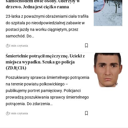
samochodem dwie osoby. Uderzyły w
drzewo. Jedna jest ciężko ranna
23-latka z poważnymi obrażeniami ciała trafiła
do szpitala po nieodpowiedzialnej zabawie w
postaci jazdy na worku ciągniętym, przez
samochód. Do…
1 min czytania
Śmiertelnie potrącił mężczyznę. Uciekł z
miejsca wypadku. Szuka go policja
(ZDJĘCIA)
Poszukiwany sprawca śmiertelnego potrącenia
na terenie powiatu polkowickiego –
publikujemy portret pamięciowy. Policjanci
prowadzą poszukiwania sprawcy śmiertelnego
potrącenia. Do zdarzenia…
1 min czytania