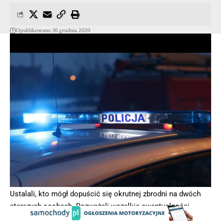
Opublikowano 30 grudnia 2020
Ostatnia aktualizacja 30 grudnia 2020 14:26
Policjanci stołecznego wydziału do walki z terrorem
kryminalnym i zabójstw pracowali nad sprawą zabójstwa
starszego małżeństwa z Grochowa od lutego tego roku.
Ustalali, kto mógł dopuścić się okrutnej zbrodni na dwóch
starszych osobach. Rozważali wszelkie ewentualności,
biorąc pod uwagę zarówno wątek rabunkowy, jak i