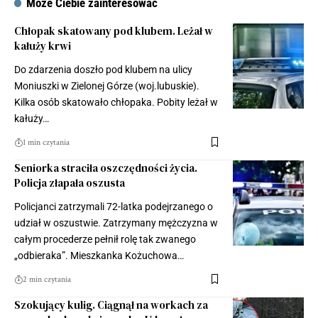
Może Ciebie zainteresować
Chłopak skatowany pod klubem. Leżał w
kałuży krwi
Do zdarzenia doszło pod klubem na ulicy
Moniuszki w Zielonej Górze (woj.lubuskie).
Kilka osób skatowało chłopaka. Pobity leżał w
kałuży…
1 min czytania
Seniorka straciła oszczędności życia.
Policja złapała oszusta
Policjanci zatrzymali 72-latka podejrzanego o
udział w oszustwie. Zatrzymany mężczyzna w
całym procederze pełnił rolę tak zwanego
„odbieraka”. Mieszkanka Kożuchowa…
2 min czytania
Szokujący kulig. Ciągnął na workach za