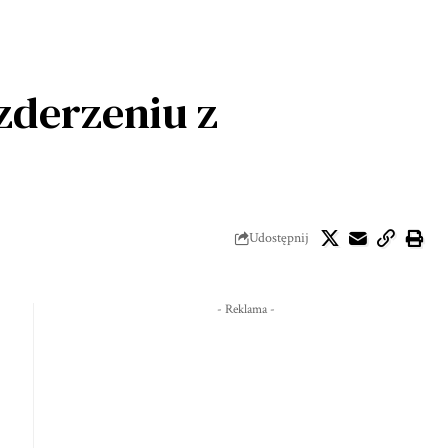
zderzeniu z
Udostępnij
- Reklama -