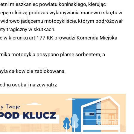
9-letni mieszkaniec powiatu konińskiego, kierując
czepą rolniczą podczas wykonywania manewru skrętu w
prawidłowo jadącemu motocykliście, którym podróżował
ety tragiczny w skutkach.
e w kierunku art 177 KK prowadzi Komenda Miejska
ornika motocykla posypano plamę sorbentem, a
 była całkowicie zablokowana.