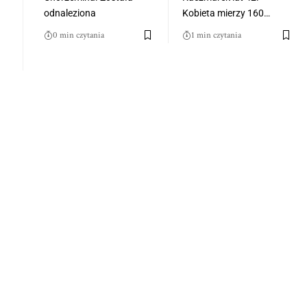
odnaleziona
Kobieta mierzy 160…
0 min czytania
1 min czytania