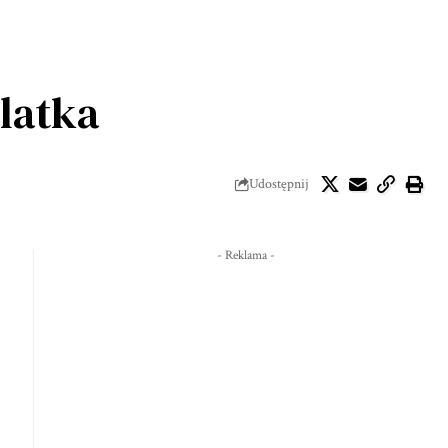
latka
Udostępnij
- Reklama -