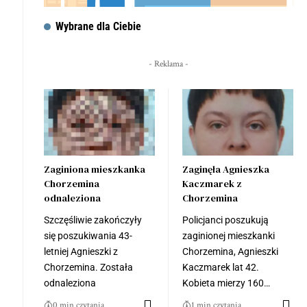
Wybrane dla Ciebie
- Reklama -
Zaginiona mieszkanka
Zaginęła Agnieszka
Chorzemina
Kaczmarek z
odnaleziona
Chorzemina
Szczęśliwie zakończyły
Policjanci poszukują
się poszukiwania 43-
zaginionej mieszkanki
letniej Agnieszki z
Chorzemina, Agnieszki
Chorzemina. Została
Kaczmarek lat 42.
odnaleziona
Kobieta mierzy 160…
0 min czytania
1 min czytania