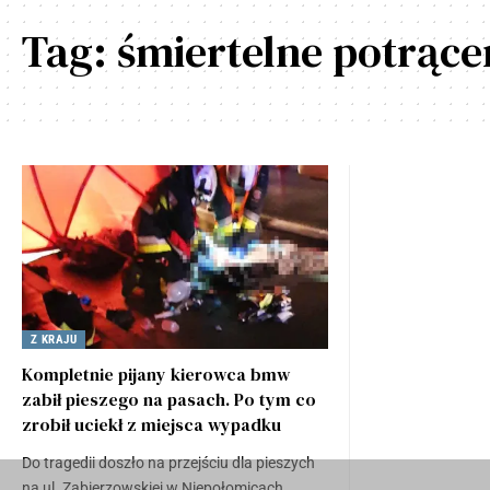
Tag:
śmiertelne potrące
Z KRAJU
Kompletnie pijany kierowca bmw
zabił pieszego na pasach. Po tym co
zrobił uciekł z miejsca wypadku
Do tragedii doszło na przejściu dla pieszych
na ul. Zabierzowskiej w Niepołomicach.…