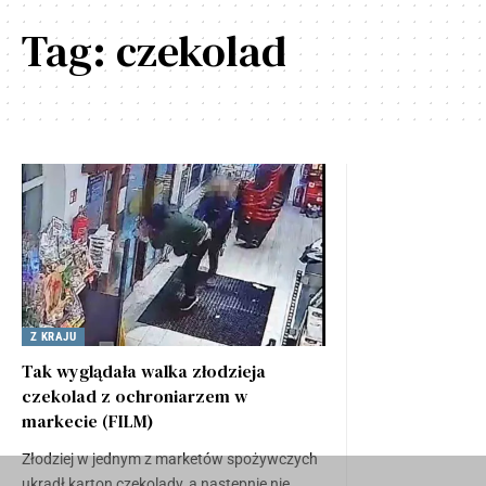
Tag:
czekolad
Z KRAJU
Tak wyglądała walka złodzieja
czekolad z ochroniarzem w
markecie (FILM)
Złodziej w jednym z marketów spożywczych
ukradł karton czekolady, a następnie nie…