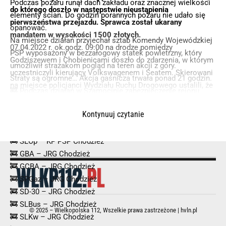
Podczas pożaru runął dach zakładu oraz znacznej wielkości
do którego doszło w następstwie nieustąpienia
elementy ścian. Do godzin porannych pożaru nie udało się
pierwszeństwa przejazdu. Sprawca został ukarany
opanować.
mandatem w wysokości 1500 złotych.
Na miejsce działań przyjechał sztab Komendy Wojewódzkiej
07.04.2022 r. ok.godz. 09:00 na drodze pomiędzy
PSP wyposażony w bezzałogowy statek powietrzny, który
Godziszewem i Chobienicami doszło do zdarzenia, w którym
umożliwił strażakom pogląd na teren akcji z góry.
uczestniczyli kierujący Volkswagenem i Seatem. Skierowani
Straty są ogromne… Akcja gaśnicza trwała ponad 21 godzin.
na miejsce policjanci Wydziału Ruchu Drogowego ustalili, że
🚒 Podczas działań w Szamocinie zabezpieczenie rejonu
kierujący Volkswagenem Amarok mieszkaniec Zakrzewa
operacyjnego pełnił zastęp GBA z OSP Stróżewo.
włączając się do ruchu nie ustąpił pierwszeństwa przejazdu
Kontynuuj czytanie
Siły i środki na miejscu:
kierującej Seatem mieszkance Trzebiechowa.
🛑 Powiat Chodzieski
🚒 SLOp – KP PSP Chodzież
🚒 GBA – JRG Chodzież
🚒 GCBA – JRG Chodzież
🚒 SPGaz – JRG Chodzież
🚒 SD-30 – JRG Chodzież
🚒 SLBus – JRG Chodzież
© 2025 – Wielkopolska 112, Wszelkie prawa zastrzeżone |
hvln.pl
🚒 SLKw – JRG Chodzież