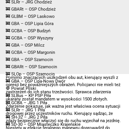
🚒 SLRr – JRG Chodzież
🚒 GBARt – OSP Chodzież
🚒 GLBM – OSP Laskowo
🚒 GBA – OSP Lipia Góra
🚒 GCBA – OSP Budzyń
🚒 GCBA – OSP Wyszyny
🚒 GBA – OSP Milcz
🚒 GCBA – OSP Margonin
🚒 GBA – OSP Szamocin
🚒 GBARt – OSP Szamocin
🚒 SLOp – OSP Szamocin
Pomimo znaczących uszkodzeń obu aut, kierujący wyszli z
🚒 GBA – OSP Lipa-Nowy Dwór
opresji bez poważniejszych obrażeń. Policjanci nie mieli też
🛑 Powiat Pilski
zastrzeżeń do ich stanu trzeźwości. Sprawca zdarzenia
🚒 SLBus – KP PSP Piła
ukarany został mandatem w wysokości 1500 złotych.
🚒 GCBA – JRG 1 Piła
Zdarzenie pokazuje, jak ważna jest właściwa ocena sytuacji
🚒 SLRr – JRG 1 Piła
drogowej przez uczestników ruchu. Kierujący sądząc, że
🚒 SH-32 – JRG 2 Piła
zdąży bezpiecznie włączyć się do ruchu wyjechał na jezdnię.
🚒 SD-30 – OSP Miasteczko Krajeńskie
Niestety w efekcie feralnego manewru doprowadził do