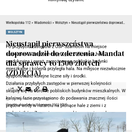
Wielkopolska 112
>
Wiadomości
>
Wolsztyn
>
Nieustąpił pierwszeństwa doprowadził do zderzenia. Mandat dla sprawcy to 1500 złotych (ZDJĘCIA)
WOLSZTYN
Nieustąpił pierwszeństwa
Po przybyciu zastępów z OSP Szamocin na miejsce
doprowadził do zderzenia. Mandat
rozpoznano, iż ogniem objęta jest całkowicie hala
dla sprawcy to 1500 złotych
produkcyjna i garaż, zagrożone są pobliskie budynki
mieszkalne i kolejna przyległa hala. Na miejsce niezwłocznie
(ZDJĘCIA)
dysponowano kolejne liczne siły i środki.
Działania przybyłych zastępów w pierwszej kolejności
skupiły się na obronie pobliskich budynków mieszkalnych. W
kolejnej fazie przystąpiono do podawania znacznej ilości
Opublikowano 11 kwietnia 2022
Ostatnia aktualizacja 11 kwietnia 2022 07:19
prądów wody w natarciu na płonące hale z ziemi i z
podnośników. Zorganizowano punkt czerpania wody przy
Jeziorze Siekiera.
- Reklama -