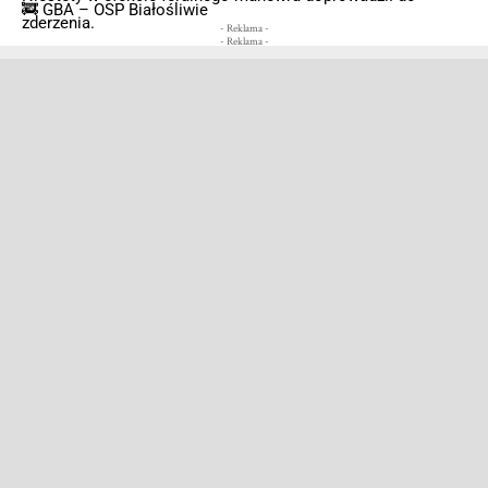
🚒 GBA – OSP Białośliwie
zderzenia.
- Reklama -
- Reklama -