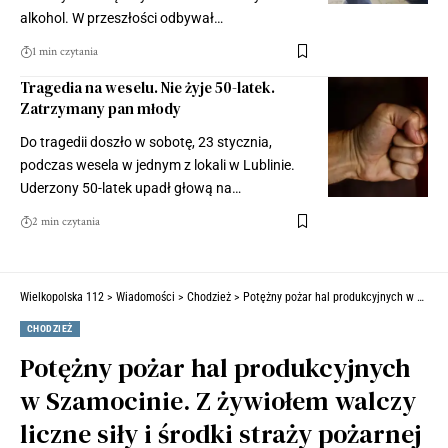
alkohol. W przeszłości odbywał…
1 min czytania
Tragedia na weselu. Nie żyje 50-latek.
Zatrzymany pan młody
Do tragedii doszło w sobotę, 23 stycznia,
podczas wesela w jednym z lokali w Lublinie.
Uderzony 50-latek upadł głową na…
2 min czytania
Wielkopolska 112
>
Wiadomości
>
Chodzież
>
Potężny pożar hal produkcyjnych w Szamocinie. Z żywiołem walczy liczne siły i środki straży pożarnej (ZDJĘCIA)
CHODZIEŻ
Potężny pożar hal produkcyjnych
w Szamocinie. Z żywiołem walczy
liczne siły i środki straży pożarnej