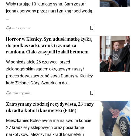
Wisły ratując 10-letniego syna. Sam został
jednak porwany przez nurt i zniknął pod wodą.
…
1 min czytania
Horror w Klenicy. Syn udusił matkę żyłką
do podkaszarki, wnuk trzymał za
ramiona. Ciało zasypali i zalali betonem
W poniedziałek, 26 czerwca, przed
zielonogórskim sądem okręgowym ruszył
proces dotyczący zabójstwa Danuty w Klenicy
koło Zielonej Góry. Sznurkiem do…
4 min czytania
Zatrzymany złodziej recydywista, 27 razy
ukradł alkohol i kosmetyki (FILM)
Mieszkaniec Bolesławca ma na swoim koncie
27 kradzieży sklepowych oraz posiadanie
narkotyków. Mężczyzna kradł kosmetyki i