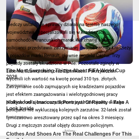
Śledczy ustalili, że sprawcy działali na terenie naszego
województwa i specjalizowali się w kradzieżach
samochodów francuskich marek. Na chwilę obecną
policjanci przedstawili zatrzymanej dwójce zarzuty kradzieży
6 pojazdów marki Renault, głownie modelu Captur. Trzy
pojazdy zostały skradzione w Pile. Pozostałe zginęły w
Luboniu, Szamotułach oraz Złotnikach. Pokrzywdzeni
wycenili ich wartość na kwotę ponad 310 tys. złotych.
Zatrzymanie osób zajmujących się kradzieżami pojazdów
jest efektem zaangażowania i wielotygodniowej pracy
pilskich funkcjonariuszy. Sprawa jest rozwojowa, dlatego
policjanci nie wykluczają kolejnych zarzutów. 32-latek został
tymczasowo aresztowany przez sąd na okres 3 miesięcy.
Drugi z mężczyzn został objęty dozorem policyjnym.
- Reklama -