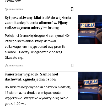
kierowców…
1 min czytania
Był poszukiwany. Miał trafić do więzienia
za unikanie płacenia alimentów. Pijany
volkswagenem uderzył w bramę
Policjanci śremskiej drogówki zatrzymali 40-
letniego śremianina, który kierował
volkswagenem mając ponad trzy promile
alkoholu. Uderzył w ogrodzenie posesji.
Okazało się…
1 min czytania
Śmiertelny wypadek. Samochód
dachował. Zginęła jedna osoba
Do śmiertelnego wypadku doszło w niedzielę,
15 sierpnia, na drodze w miejscowości
Węgorzewo. Wszystko wydarzyło się około
godz. 1.00 w…