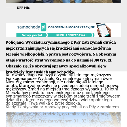
KPP Piła
Policjanci Wydziału Kryminalnego z Piły zatrzymali dwóch
mężczyzn zajmujących się kradzieżami samochodów na
terenie wielkopolski. Sprawa jest rozwojowa. Na obecnym
etapie wartość strat wyceniono na co najmniej 310 tys. zł.
Okazało się, że obydwaj sprawcy specjalizowali się w
kradzieży francuskich samochodów.
Ratownicy długo walczyli o życie 40-letniego mężczyzny.
Funkcjonariusze Wydziału Kryminalnego zatrzymali dwie
Niestety, mimo reanimacji, nie udało się 40-letniego
osoby, które zajmowały się przestępczością samochodową.
mężczyzny. Zmarł na miejscu tragicznego wypadku. 10-letni
Mieszkańcy powiatu poznańskiego oraz chodzieskiego
syn zmarłego mężczyzny w ciężkim stanie trafił śmigłowcem
działali na terenie całego województwa wielkopolskiego.
do szpitala. Trwa walka o życie dziecka.
Kiedy 17 stycznia br. sprawcy przyjechali do Piły z zamiarem
dokonania kolejnej kradzieży, do realizacji sprawy przystąpili
pilscy policjanci. Przy zatrzymanym 31 i 32-latku