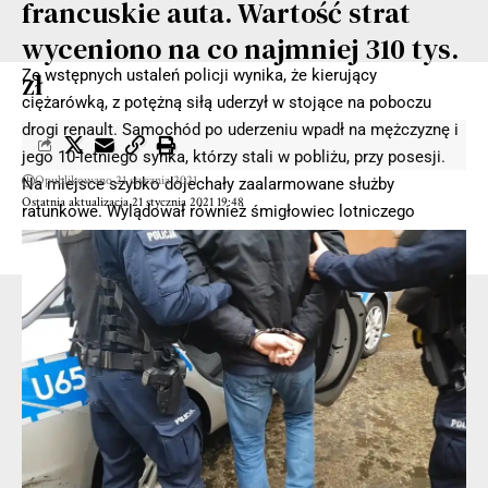
francuskie auta. Wartość strat
wyceniono na co najmniej 310 tys.
Ze wstępnych ustaleń policji wynika, że kierujący
zł
ciężarówką, z potężną siłą uderzył w stojące na poboczu
drogi renault. Samochód po uderzeniu wpadł na mężczyznę i
jego 10-letniego synka, którzy stali w pobliżu, przy posesji.
Opublikowano 21 stycznia 2021
Na miejsce szybko dojechały zaalarmowane służby
Ostatnia aktualizacja 21 stycznia 2021 19:48
ratunkowe. Wylądował również śmigłowiec lotniczego
pogotowia ratunkowego.
- Reklama -