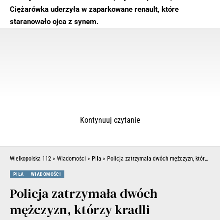
Ciężarówka uderzyła w zaparkowane renault, które
staranowało ojca z synem.
Kontynuuj czytanie
Wielkopolska 112
>
Wiadomości
>
Piła
>
Policja zatrzymała dwóch mężczyzn, którzy kradli francuskie auta. Wartość strat wyceniono na co najmniej 310 tys. zł
PIŁA
WIADOMOŚCI
Policja zatrzymała dwóch
mężczyzn, którzy kradli