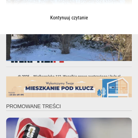
funkcjonariusze znaleźli narzędzia i przedmioty, którymi
posługiwali się podczas przestępstw, był to m. in.
programator kart pojazdów.
Kontynuuj czytanie
© 2025 – Wielkopolska 112, Wszelkie prawa zastrzeżone |
hvln.pl