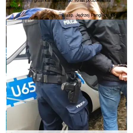
Zatrzymanym grozi kara nawet do 10 lat pozbawienia
wolności.
mł. asp. Jędrzej Panglisz/ KPP Piła