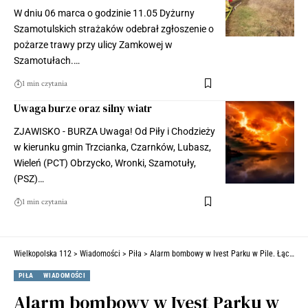
W dniu 06 marca o godzinie 11.05 Dyżurny
Szamotulskich strażaków odebrał zgłoszenie o
pożarze trawy przy ulicy Zamkowej w
Szamotułach.…
1 min czytania
Uwaga burze oraz silny wiatr
ZJAWISKO - BURZA Uwaga! Od Piły i Chodzieży
w kierunku gmin Trzcianka, Czarnków, Lubasz,
Wieleń (PCT) Obrzycko, Wronki, Szamotuły,
(PSZ)…
1 min czytania
Wielkopolska 112
>
Wiadomości
>
Piła
>
Alarm bombowy w Ivest Parku w Pile. Łącznie ewakuowano 101 osób w tym 25 przedszkolaków
PIŁA
WIADOMOŚCI
Alarm bombowy w Ivest Parku w