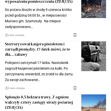
wyposażenia pomieszczenia (ZDJĘCIA)
Do pożaru doszło w środę 9 czerwca krótko
przed godziną 04:00 br., w miejscowości
Mutowo gm. Szamotuły. Na miejsce
zadysponowano…
1 min czytania
Sterroryzował kasjera pistoletem i
zarządł pieniędzy. 17-latek mówi, że to
dla… zabawy
Policjanci zatrzymali 17-latka. Nastolatek
zagroził kasjerowi pistoletem na kulki. Po
zatrzymaniu stwierdził, że zrobił to dla żartu.
Za swoje zachowanie…
2 min czytania
Spłonęło 0,5 hektara trawy. Z ogniem
walczyły cztery zastępy straży pożarnej
(ZDJĘCIA)