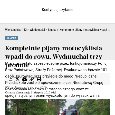
Kontynuuj czytanie
Wielkopolska 112
>
Wiadomości
>
Słupca
>
Kompletnie pijany motocyklista wpadł do rowu. Wydmuchał trzy promile
SŁUPCA
Kompletnie pijany motocyklista
wpadł do rowu. Wydmuchał trzy
promile
Miejsce zostało zabezpieczone przez funkcjonariuszy Policji
oraz Państwowej Straży Pożarnej. Ewakuowano łącznie 101
osób. Biurowiec oraz przyległe do niego Niepubliczne
Przedszkole zostało sprawdzone przez Nieetatową Grupę
Opublikowano 31 sierpnia 2020
Rozpoznania Minersko-Pirotechnicznego wraz ze
Ostatnia aktualizacja 31 sierpnia 2020 08:51
specjalistycznym psem wyszkolonym do wyszukiwania
zapachów materiałów wybuchowych. Nie wykryto żadnego
zagrożenia. Przed godziną 11 osoby ewakuowane wróciły
bezpiecznie do pracy.