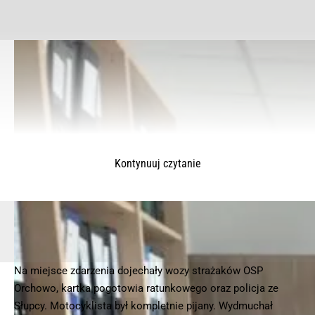
Kontynuuj czytanie
Na miejsce zdarzenia dojechały wozy strażaków OSP
Orchowo, kartka pogotowia ratunkowego oraz policja ze
© 2025 – Wielkopolska 112, Wszelkie prawa zastrzeżone |
hvln.pl
Słupcy. Motocyklista był kompletnie pijany. Wydmuchał