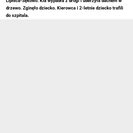
Lipnica-Sękowo. Kia wypadła z drogi i uderzyła dachem w
drzewo. Zginęło dziecko. Kierowca i 2-letnie dziecko trafili
do szpitala.