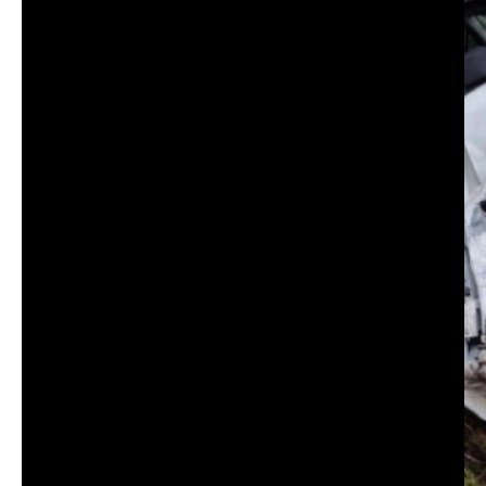
© 2025 – Wielkopolska 112, Wszelkie prawa zastrzeżone |
hvln.pl