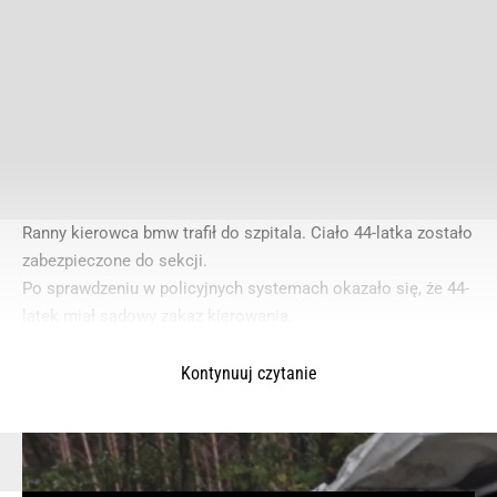
Ranny kierowca bmw trafił do szpitala. Ciało 44-latka zostało
zabezpieczone do sekcji.
Po sprawdzeniu w policyjnych systemach okazało się, że 44-
latek miał sądowy zakaz kierowania.
Kontynuuj czytanie