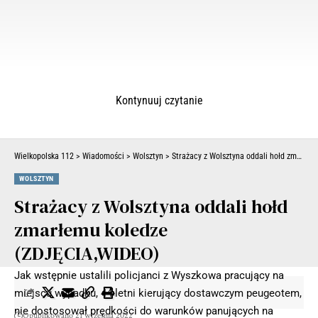
Kontynuuj czytanie
Wielkopolska 112
>
Wiadomości
>
Wolsztyn
>
Strażacy z Wolsztyna oddali hołd zmarłemu koledze (ZDJĘCIA,WIDEO)
WOLSZTYN
Strażacy z Wolsztyna oddali hołd
zmarłemu koledze
(ZDJĘCIA,WIDEO)
Jak wstępnie ustalili policjanci z Wyszkowa pracujący na
miejscu wypadku, 44-letni kierujący dostawczym peugeotem,
nie dostosował prędkości do warunków panujących na
Opublikowano 21 września 2022