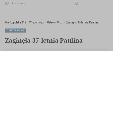
1 min czytania
Wielkopolska 112
>
Wiadomości
>
Ostrów Wlkp.
>
Zaginęła 37-letnia Paulina
OSTRÓW WLKP.
Zaginęła 37-letnia Paulina
Opublikowano 29 lutego 2024
Ostatnia aktualizacja 29 lutego 2024 16:28