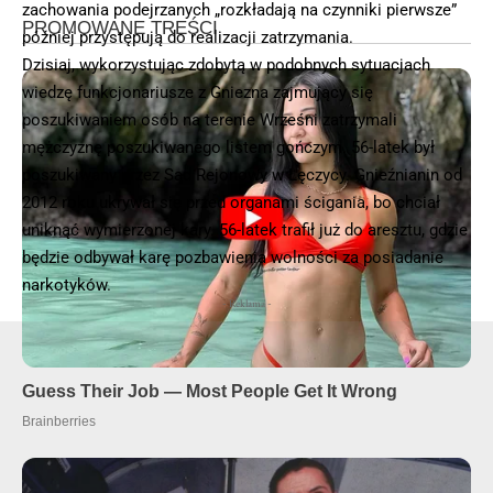
zachowania podejrzanych „rozkładają na czynniki pierwsze”
później przystępują do realizacji zatrzymania.
Dzisiaj, wykorzystując zdobytą w podobnych sytuacjach
wiedzę funkcjonariusze z Gniezna zajmujący się
poszukiwaniem osób na terenie Wrześni zatrzymali
mężczyznę poszukiwanego listem gończym. 56-latek był
poszukiwany przez Sąd Rejonowy w Łęczycy. Gnieźnianin od
2012 roku ukrywał się przed organami ścigania, bo chciał
uniknąć wymierzonej kary. 56-latek trafił już do aresztu, gdzie
będzie odbywał karę pozbawienia wolności za posiadanie
narkotyków.
- Reklama -