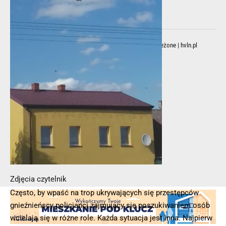
© 2025 – Wielkopolska 112, Wszelkie prawa zastrzeżone |
hvln.pl
Zdjęcia czytelnik
Często, by wpaść na trop ukrywających się przestępców
gnieźnieńscy policjanci zajmujący się poszukiwaniem osób
wcielają się w różne role. Każda sytuacja jest inna. Najpierw