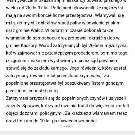
Włamywaczami okazali się mieszkańcy powiatu pilskiego w
wieku od 26 do 37 lat. Policjanci udowodnili, że mężczyźni
mają na swoim koncie liczne przestępstwa. Włamywali się
m.in. do myjni i obiektów stacji paliw w powiecie pilskim
oraz gminie Wałcz. W ostatnim czasie dokonali także
włamania do samochodu oraz próbowali okraść sklep w
gminie Kaczory. Wśród zatrzymanych był 26-letni mężczyzna,
który zajmował się przestępczym procederem, pomimo tego,
iż zgodnie z nakazem wystawionym przez sąd powinien
stawić się do zakładu karnego. Jego rówieśnik, który został
zatrzymany również miał przeszłość kryminalną. Za
popełnione przestępstwa był poszukiwany listem gończym
przez inne jednostki policji.
Zatrzymani przyznali się do popełnionych czynów i usłyszeli
zarzuty. Sprawcy, którzy od razu nie trafili do więzienia zostali
objęci dozorami policyjnymi. Za kradzież z włamaniem teraz
grozi im kara do 10 lat pozbawienia wolności.
- Reklama -