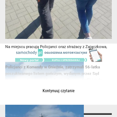
Na miejscu pracują Policjanci oraz strażacy z Zajączkowa,
Szamotuł, Koźla, Pniew oraz Otorowa.
Policjanci z Komendy w Gnieźnie, zatrzymali 56-latka
poszukiwanego listem gończym, wydanym przez Sąd
Rejonowy w Łęczycy. Mieszkaniec Gniezna trafił już do
zakładu karnego, gdzie odbędzie karę pozbawienia wolności
Kontynuuj czytanie
za posiadanie narkotyków
.