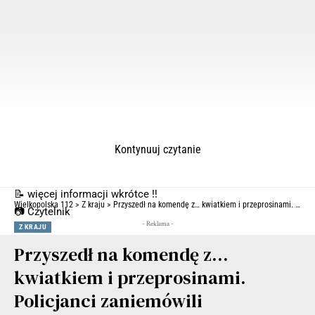
Kontynuuj czytanie
📝 więcej informacji wkrótce ‼️
Wielkopolska 112
>
Z kraju
>
Przyszedł na komendę z… kwiatkiem i przeprosinami. Policjanci zaniemówili
📷 Czytelnik
- Reklama -
Z KRAJU
Przyszedł na komendę z…
kwiatkiem i przeprosinami.
Policjanci zaniemówili