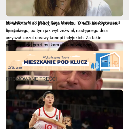
38-latek trafił do policyjnego aresztu. Mieszkaniec powiatu
łęczyckiego, po tym jak wytrzeźwiał, następnego dnia
usłyszał zarzut uprawy konopi indyjskich. Za takie
przestępstwo grozi mu kara do 8 lat więzienia.