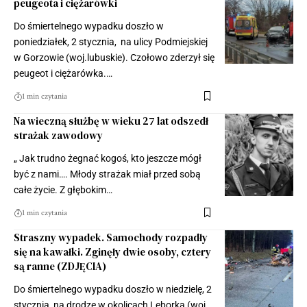
peugeota i ciężarówki
Do śmiertelnego wypadku doszło w
poniedziałek, 2 stycznia, na ulicy Podmiejskiej
w Gorzowie (woj.lubuskie). Czołowo zderzył się
peugeot i ciężarówka.…
1 min czytania
Na wieczną służbę w wieku 27 lat odszedł
strażak zawodowy
„ Jak trudno żegnać kogoś, kto jeszcze mógł
być z nami…. Młody strażak miał przed sobą
całe życie. Z głębokim…
1 min czytania
Straszny wypadek. Samochody rozpadły
się na kawałki. Zginęły dwie osoby, cztery
są ranne (ZDJĘCIA)
Do śmiertelnego wypadku doszło w niedzielę, 2
stycznia, na drodze w okolicach Lęborka (woj.