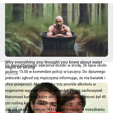
© 2025 – Wielkopolska 112, Wszelkie prawa zastrzeżone |
hvln.pl
Do niecodziennego zdarzenia doszło w środę, 26 lipca około
godziny 15.50 w komendzie policji w Łęczycy. Do dyżurnego
jednostki zgłosił się mężczyzna informując, że ma kwiatek i
chce przeprosić. Mając blisko trzy promile alkoholu w
organizmie wyjaśnił jedynie, że kiedyś źle się zachowywał.
Natomiast kwiatek, który chciał wręczyć policjantowi był 45
cm rośliną konopi indyjskich.
Jak się okazało kolejne 18 krzaków hodował w mieszkaniu.