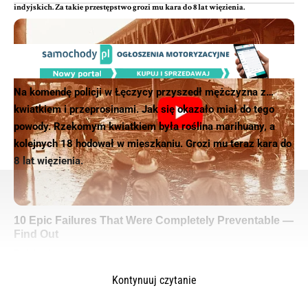
indyjskich. Za takie przestępstwo grozi mu kara do 8 lat więzienia.
Na komendę policji w Łęczycy przyszedł mężczyzna z…
kwiatkiem i przeprosinami. Jak się okazało miał do tego
powody. Rzekomym kwiatkiem była roślina marihuany, a
kolejnych 18 hodował w mieszkaniu. Grozi mu teraz kara do
8 lat więzienia.
Kontynuuj czytanie