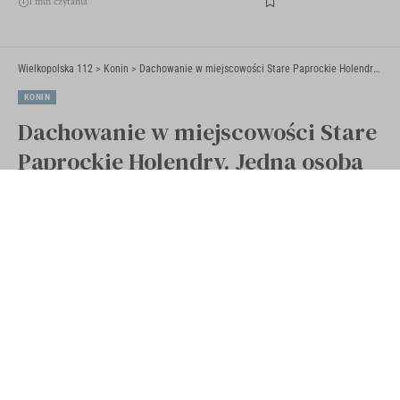
1 min czytania
Wielkopolska 112
>
Konin
>
Dachowanie w miejscowości Stare Paprockie Holendry. Jedna osoba ranna (ZDJĘCIA)
KONIN
Dachowanie w miejscowości Stare
Paprockie Holendry. Jedna osoba
ranna (ZDJĘCIA)
Opublikowano 7 sierpnia 2020
Ostatnia aktualizacja 7 sierpnia 2020 10:08