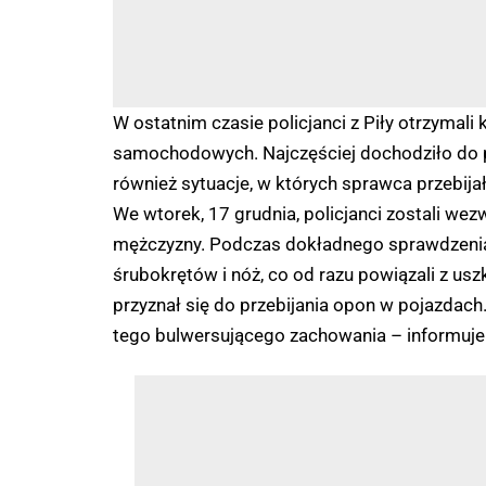
W ostatnim czasie policjanci z Piły otrzymal
samochodowych. Najczęściej dochodziło do prz
również sytuacje, w których sprawca przebijał 
We wtorek, 17 grudnia, policjanci zostali wez
mężczyzny. Podczas dokładnego sprawdzenia od
śrubokrętów i nóż, co od razu powiązali z u
przyznał się do przebijania opon w pojazdach.
tego bulwersującego zachowania – informuje m