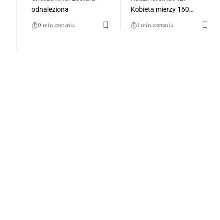
odnaleziona
Kobieta mierzy 160…
0 min czytania
1 min czytania