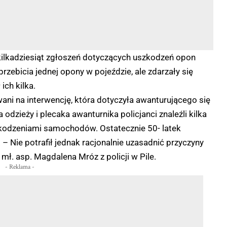
i kilkadziesiąt zgłoszeń dotyczących uszkodzeń opon
ebicia jednej opony w pojeździe, ale zdarzały się
ich kilka.
wani na interwencję, która dotyczyła awanturującego się
zieży i plecaka awanturnika policjanci znaleźli kilka
szkodzeniami samochodów. Ostatecznie 50- latek
 – Nie potrafił jednak racjonalnie uzasadnić przyczyny
ł. asp. Magdalena Mróz z policji w Pile.
- Reklama -