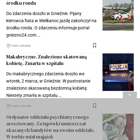
środku ronda
Do zdarzenia doszło w Gnieźnie. Pijany
kierowca fiata w Wielkanoc jazdę zakończył na
środku ronda. O zdarzeniu informuje portal
gniezno24.com.…
1 min czytania
Makabryczne. Znaleziono skatowaną
kobietę. Zmarła w szpitalu
Do makabrycznego zdarzenia doszło we
wtorek, 2 marca, w Gnieźnie. W pustostanie
znaleziono skatowaną bezdomną kobietę.
Niestety zmarła w szpitalu.…
0 min czytania
Ordynator oddziału psychiatrycznego
aresztowany. Za łapówki umieszczał
skazanych bandytów na swoim oddziale.
W torbie miał majątek