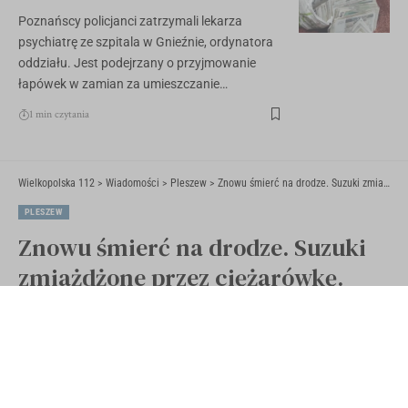
Poznańscy policjanci zatrzymali lekarza
psychiatrę ze szpitala w Gnieźnie, ordynatora
oddziału. Jest podejrzany o przyjmowanie
łapówek w zamian za umieszczanie…
1 min czytania
Wielkopolska 112
>
Wiadomości
>
Pleszew
>
Znowu śmierć na drodze. Suzuki zmiażdżone przez ciężarówkę. Kierowca zginął
PLESZEW
Znowu śmierć na drodze. Suzuki
zmiażdżone przez ciężarówkę.
Kierowca zginął
Opublikowano 11 grudnia 2020
Ostatnia aktualizacja 11 grudnia 2020 16:55