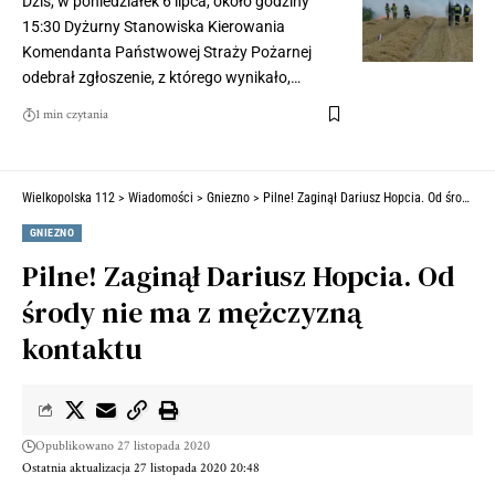
Dziś, w poniedziałek 6 lipca, około godziny
15:30 Dyżurny Stanowiska Kierowania
Komendanta Państwowej Straży Pożarnej
odebrał zgłoszenie, z którego wynikało,…
1 min czytania
Wielkopolska 112
>
Wiadomości
>
Gniezno
>
Pilne! Zaginął Dariusz Hopcia. Od środy nie ma z mężczyzną kontaktu
GNIEZNO
Pilne! Zaginął Dariusz Hopcia. Od
środy nie ma z mężczyzną
kontaktu
Opublikowano 27 listopada 2020
Ostatnia aktualizacja 27 listopada 2020 20:48