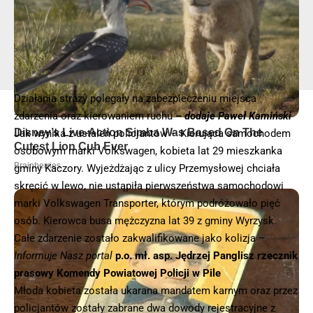
Działania straży polegały na zabezpieczeniu miejsca
zdarzenia oraz kierowaniem ruchu
–
dodaje Paweł Kamiński
Jak wynika z ustaleń policjantów – Kierująca samochodem
osobowym marki Volkswagen, kobieta lat 29 mieszkanka
gminy Kaczory. Wyjeżdżając z ulicy Przemysłowej chciała
skręcić w lewo, nie ustąpiła pierwszeństwa samochodowi
marki Volkswagen Transporter, którym podróżowało pięć
osób. Kierowca busa mężczyzna lat 39 z gminy Wyrzysk.
Całe zdarzenie zostało zakwalifikowane jako kolizja –
Informuje Nasz portal
p.o. mł. asp. Jędrzej Panglisz rzecznik
prasowy Komendy Powiatowej Policji w Pile
Młoda kobieta została ukarana mandatem karnym oraz przez
policjantów zostały zabrane dwa dowody rejestracyjne z