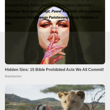
(transportowa), która najechała na miejsce zdarzenia
–
Informuje Nasz portal st.kpt. Paweł Kamiński oficer prasowy
Komendanta Powiatowego Państwowej Straży Pożarnej w
Pile
- Reklama -