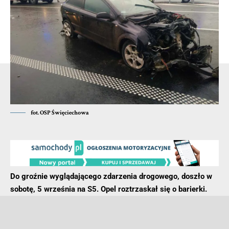
Możliwe więc, że jadąc rowerem 75-latka zasłabła. Nie
wiadomo, czy się przewróciła, czy zdążyła zsiąść z roweru.
Sprawę wyjaśnia policja pod nadzorem prokuratora. Ciało
zabezpieczono na potrzeby sekcji zwłok.
- Reklama -
fot. OSP Święciechowa
Do groźnie wyglądającego zdarzenia drogowego, doszło w
sobotę, 5 września na S5. Opel roztrzaskał się o barierki.