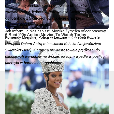
miejsce natychmiast zadysponowano strażaków
zawodowych z Jednostki Ratowniczo-Gaśniczej z Leszna,
ochotników z Święciechowy, policję oraz Zespół
Ratownictwa Medycznego.
Jak informuje Nas asp.szt. Monika Żymełka oficer prasowy
Komendy Miejskiej Policji w Lesznie –
47-letnia Kobieta
kierująca Oplem Astrą mieszkanka Końska (województwo
Świętokrzyskie). Kierująca nie dostosowała prędkości do
panujących warunków na drodze, po czym wpadła w poślizg i
uderzyła w barierki energochłonne.
- Reklama -