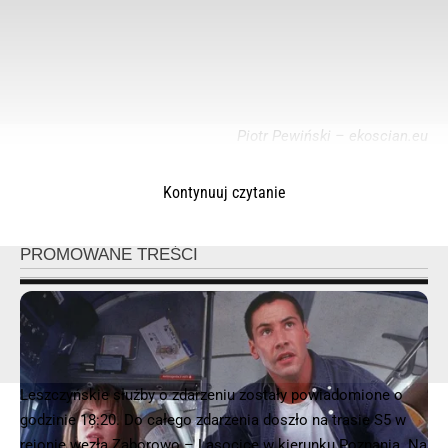
Piotr Pewiński – ekoscian.eu
Kontynuuj czytanie
© 2025 – Wielkopolska 112, Wszelkie prawa zastrzeżone |
hvln.pl
Leszczyńskie służby o zdarzeniu zostały powiadomione o
godzinie 18:20. Do całego zdarzenia doszło na trasie S5 w
rejonie węzła Zaborowo – Lasocice w kierunku Poznania. Na