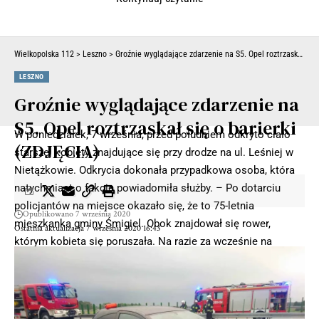
Wielkopolska 112
>
Leszno
>
Groźnie wyglądające zdarzenie na S5. Opel roztrzaskał się o barierki (ZDJĘCIA)
LESZNO
Groźnie wyglądające zdarzenie na
S5. Opel roztrzaskał się o barierki
W poniedziałek, 7 września, przed południem odkryto ciało
(ZDJĘCIA)
starszej kobiety znajdujące się przy drodze na ul. Leśniej w
Nietążkowie. Odkrycia dokonała przypadkowa osoba, która
natychmiast o fakcie powiadomiła służby. – Po dotarciu
policjantów na miejsce okazało się, że to 75-letnia
Opublikowano 7 września 2020
mieszkanka gminy Śmigiel. Obok znajdował się rower,
Ostatnia aktualizacja 7 września 2020 16:43
którym kobieta się poruszała. Na razie za wcześnie na
dokładne ustalenia co do okoliczności jej śmierci – mówi
Radosław Nowak, oficer prasowy kościańskiej policji.
Wstępnie policja wykluczyła jednak udział osób trzecich, czy
potrącenie, bo nie wskazują na to zastane na miejscu ślady.