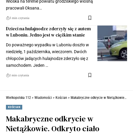
Wioska na terenie powiatu grodziskiego wiosną
pracowali Oksana…
3 min czytania
Dzieci na hulajnodze zderzyły się z autem
w Luboniu. Jedno jest w ciężkim stanie
Do poważnego wypadku w Luboniu doszło w
niedzielę, 1 października, wieczorem. Dwóch
chłopców jadących hulajnodze zderzyło się z
samochodem. Jeden …
1 min czytania
Wielkopolska 112
>
Wiadomości
>
Kościan
>
Makabryczne odkrycie w Nietążkowie. Odkryto ciało starszej kobiety
KOŚCIAN
Makabryczne odkrycie w
Nietążkowie. Odkryto ciało