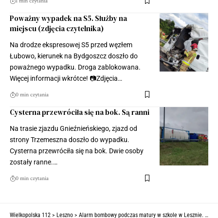
1 min czytania
Poważny wypadek na S5. Służby na
miejscu (zdjęcia czytelnika)
Na drodze ekspresowej S5 przed węzłem
Łubowo, kierunek na Bydgoszcz doszło do
poważnego wypadku. Droga zablokowana.
Więcej informacji wkrótce! 📷Zdjęcia…
0 min czytania
Cysterna przewróciła się na bok. Są ranni
Na trasie zjazdu Gnieźnieńskiego, zjazd od
strony Trzemeszna doszło do wypadku.
Cysterna przewróciła się na bok. Dwie osoby
zostały ranne.…
0 min czytania
Wielkopolska 112
>
Leszno
>
Alarm bombowy podczas matury w szkole w Lesznie. Na miejscu pirotechnicy (ZDJĘCIA)