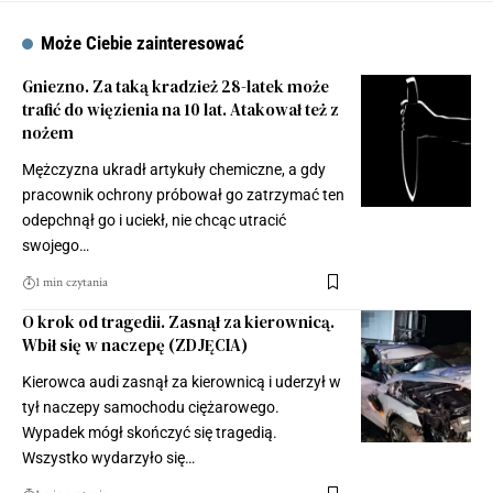
Może Ciebie zainteresować
Gniezno. Za taką kradzież 28-latek może
trafić do więzienia na 10 lat. Atakował też z
nożem
Mężczyzna ukradł artykuły chemiczne, a gdy
pracownik ochrony próbował go zatrzymać ten
odepchnął go i uciekł, nie chcąc utracić
swojego…
1 min czytania
O krok od tragedii. Zasnął za kierownicą.
Wbił się w naczepę (ZDJĘCIA)
Kierowca audi zasnął za kierownicą i uderzył w
tył naczepy samochodu ciężarowego.
Wypadek mógł skończyć się tragedią.
Wszystko wydarzyło się…