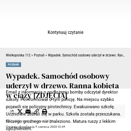
Kontynuuj czytanie
Wielkopolska 112
>
Poznań
>
Wypadek. Samochód osobowy uderzył w drzewo. Ranna kobieta w ciąży [ZDJĘCIA]
POZNAŃ
Wypadek. Samochód osobowy
uderzył w drzewo. Ranna kobieta
Email z informacja o podłożeniu bomby odczytał dyrektor
w ciąży [ZDJĘCIA]
szkoły. Poinformował o tym policję. Na miejscu szybko
pojawili się policyjny pirotechnicy. Ewakuowano szkołę.
Uczniowie zebrali się w parku. Szkoła została przeszukana.
Opublikowano 8 czerwca 2020
Niczego groźnego nie znaleziono. Matura ruszy z lekkim
Ostatnia aktualizacja 9 czerwca 2020 15:49
opóźnieniem.