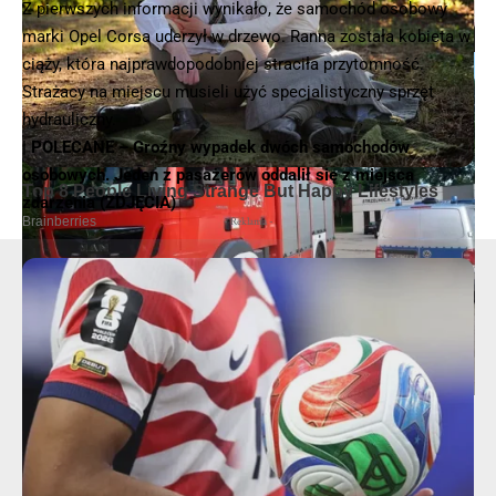
Z pierwszych informacji wynikało, że samochód osobowy
marki Opel Corsa uderzył w drzewo. Ranna została kobieta w
© 2025 – Wielkopolska 112, Wszelkie prawa zastrzeżone |
hvln.pl
ciąży, która najprawdopodobniej straciła przytomność.
Strażacy na miejscu musieli użyć specjalistyczny sprzęt
hydrauliczny.
| POLECANE –
Groźny wypadek dwóch samochodów
osobowych. Jeden z pasażerów oddalił się z miejsca
zdarzenia (ZDJĘCIA)
- Reklama -