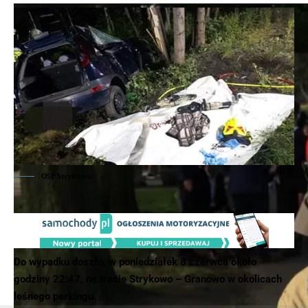
OSP Strykowo
Do wypadku doszło, w poniedziałek 8 czerwca około
godziny 22:47, na trasie Strykowo – Granowo w okolicach
leśnego parkingu.