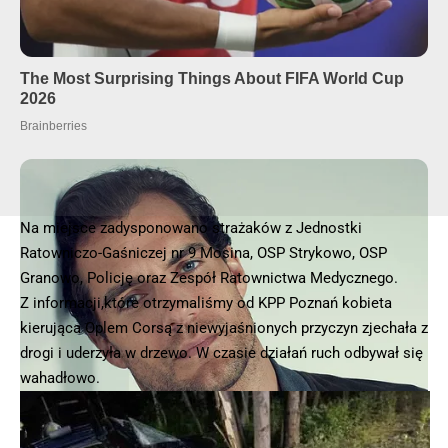
Na miejsce zadysponowano strażaków z Jednostki
Ratowniczo-Gaśniczej nr 9 Mosina, OSP Strykowo, OSP
Granowo, Policję oraz Zespół Ratownictwa Medycznego.
Z informacji,które otrzymaliśmy od KPP Poznań kobieta
kierująca Oplem Corsą z niewyjaśnionych przyczyn zjechała z
drogi i uderzyła w drzewo. W czasie działań ruch odbywał się
wahadłowo.