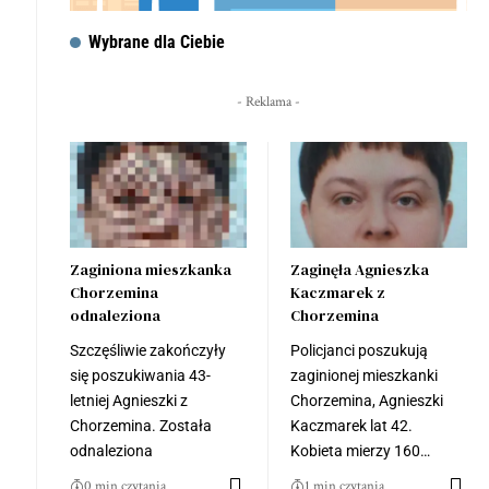
Wybrane dla Ciebie
- Reklama -
Zaginiona mieszkanka
Zaginęła Agnieszka
Chorzemina
Kaczmarek z
odnaleziona
Chorzemina
Szczęśliwie zakończyły
Policjanci poszukują
się poszukiwania 43-
zaginionej mieszkanki
letniej Agnieszki z
Chorzemina, Agnieszki
Chorzemina. Została
Kaczmarek lat 42.
odnaleziona
Kobieta mierzy 160…
0 min czytania
1 min czytania