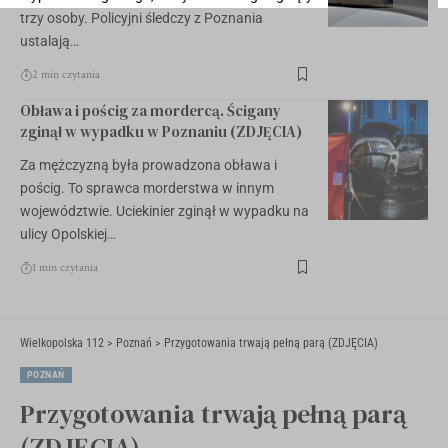
trzy osoby. Policyjni śledczy z Poznania
ustalają…
2 min czytania
Obława i pościg za mordercą. Ścigany
zginął w wypadku w Poznaniu (ZDJĘCIA)
Za mężczyzną była prowadzona obława i
pościg. To sprawca morderstwa w innym
województwie. Uciekinier zginął w wypadku na
ulicy Opolskiej…
1 min czytania
Wielkopolska 112
>
Poznań
>
Przygotowania trwają pełną parą (ZDJĘCIA)
POZNAŃ
Przygotowania trwają pełną parą
(ZDJĘCIA)