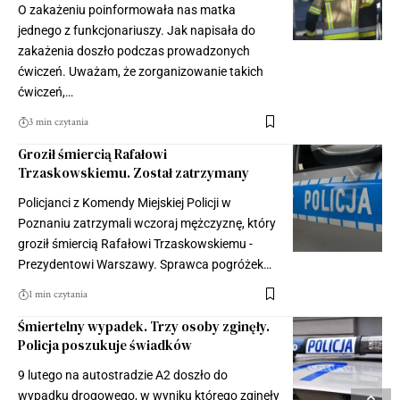
O zakażeniu poinformowała nas matka
jednego z funkcjonariuszy. Jak napisała do
zakażenia doszło podczas prowadzonych
ćwiczeń. Uważam, że zorganizowanie takich
ćwiczeń,…
3 min czytania
Groził śmiercią Rafałowi
Trzaskowskiemu. Został zatrzymany
Policjanci z Komendy Miejskiej Policji w
Poznaniu zatrzymali wczoraj mężczyznę, który
groził śmiercią Rafałowi Trzaskowskiemu -
Prezydentowi Warszawy. Sprawca pogróżek…
1 min czytania
Śmiertelny wypadek. Trzy osoby zginęły.
Policja poszukuje świadków
9 lutego na autostradzie A2 doszło do
wypadku drogowego, w wyniku którego zginęły