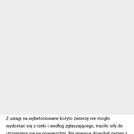
Z uwagi na wybetonowane koryto zwierzę nie mogło
wydostać się z rzeki i według zgłaszającego, traciło siły do
utrzymania się na powierzchni. Na miejsce dojechał zastęp z