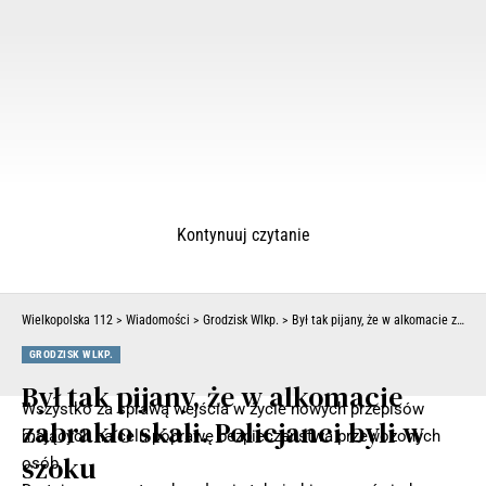
Kontynuuj czytanie
Wielkopolska 112
>
Wiadomości
>
Grodzisk Wlkp.
>
Był tak pijany, że w alkomacie zabrakło skali. Policjanci byli w szoku
GRODZISK WLKP.
Był tak pijany, że w alkomacie
Wszystko za sprawą wejścia w życie nowych przepisów
zabrakło skali. Policjanci byli w
mających na celu poprawę bezpieczeństwa przewożonych
szoku
osób.