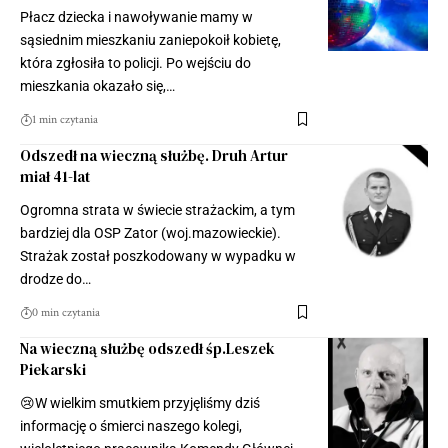
Płacz dziecka i nawoływanie mamy w
sąsiednim mieszkaniu zaniepokoił kobietę,
która zgłosiła to policji. Po wejściu do
mieszkania okazało się,…
1 min czytania
Odszedł na wieczną służbę. Druh Artur
miał 41-lat
Ogromna strata w świecie strażackim, a tym
bardziej dla OSP Zator (woj.mazowieckie).
Strażak został poszkodowany w wypadku w
drodze do…
0 min czytania
Na wieczną służbę odszedł śp.Leszek
Piekarski
😢W wielkim smutkiem przyjęliśmy dziś
informację o śmierci naszego kolegi,