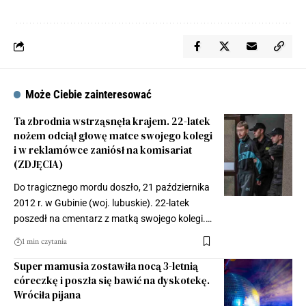
Może Ciebie zainteresować
Ta zbrodnia wstrząsnęła krajem. 22-latek
nożem odciął głowę matce swojego kolegi
i w reklamówce zaniósł na komisariat
(ZDJĘCIA)
Do tragicznego mordu doszło, 21 października
2012 r. w Gubinie (woj. lubuskie). 22-latek
poszedł na cmentarz z matką swojego kolegi.…
1 min czytania
Super mamusia zostawiła nocą 3-letnią
córeczkę i poszła się bawić na dyskotekę.
Wróciła pijana