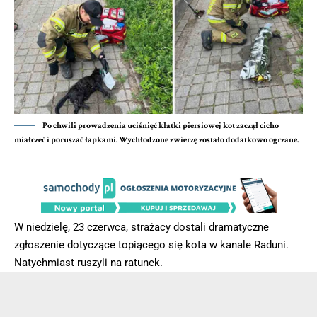
Po chwili prowadzenia uciśnięć klatki piersiowej kot zaczął cicho
miałczeć i poruszać łapkami. Wychłodzone zwierzę zostało dodatkowo ogrzane.
W niedzielę, 23 czerwca, strażacy dostali dramatyczne
zgłoszenie dotyczące topiącego się kota w kanale Raduni.
Natychmiast ruszyli na ratunek.