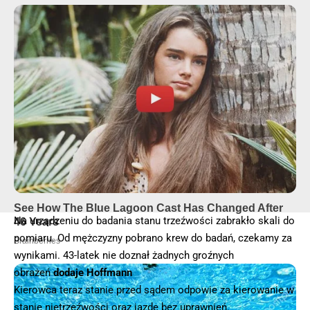
Na urządzeniu do badania stanu trzeźwości zabrakło skali do
pomiaru. Od mężczyzny pobrano krew do badań, czekamy za
wynikami. 43-latek nie doznał żadnych groźnych
obrażeń
dodaje Hoffmann
Kierowca teraz stanie przed sądem odpowie za kierowanie w
stanie nietrzeźwości oraz jazdę bez uprawnień.