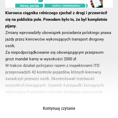
Kierowca ciągnika rolniczego zjechał z drogi i przewrócił
się na pobliskie pole. Powodem było to, że był kompletnie
pijany.
Zmiany wprowadziły obowiązek posiadania polskiego prawa
jazdy przez kierowców wykonujących transport drogowy
osób.
Za niepodporządkowanie się obowiązującym przepisom
grozi mandat karny w wysokości 2000 zł
W trakcie działań policjanci razem z inspektorami ITD
przeprowadzili 42 kontrole pojazdów, których kierowcy
świadczyli przewóz osób. Skontrolowali trzeźwość
wszystkich kierujących. Ujawnili 4 przypadki kierujących
wykonujących przewóz osób bez polskiego prawa jazdy.
Funkcjonariusze nałożyli na nich mandaty po 2 tys. zł
Kontynuuj czytanie