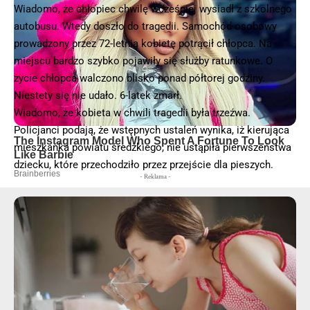
Wiadomo, że chłopiec chwilę wcześniej wysiadł z szkolnego
autobusu. Wtedy doszło do tragedii. Samochód osobowy
prowadzony przez 72-letnią kobietę potrącił chłopca. Na
miejscu bardzo szybko pojawiły się służby ratunkowe. O
życie chłopca walczono blisko ponad półtorej godziny.
Niestety się nie udało. 6-latek zmarł.
Wiadomo, że kobieta w chwili tragedii była trzeźwa.
Policjanci podają, że wstępnych ustaleń wynika, iż kierująca
mieszkanka powiatu średzkiego, nie ustąpiła pierwszeństwa
dziecku, które przechodziło przez przejście dla pieszych.
- Reklama -