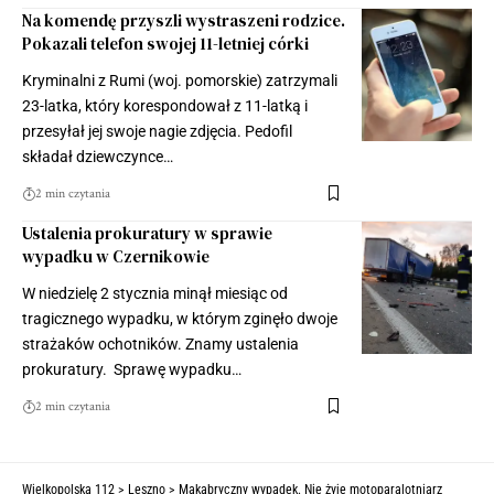
Na komendę przyszli wystraszeni rodzice.
Pokazali telefon swojej 11-letniej córki
Kryminalni z Rumi (woj. pomorskie) zatrzymali
23-latka, który korespondował z 11-latką i
przesyłał jej swoje nagie zdjęcia. Pedofil
składał dziewczynce…
2 min czytania
Ustalenia prokuratury w sprawie
wypadku w Czernikowie
W niedzielę 2 stycznia minął miesiąc od
tragicznego wypadku, w którym zginęło dwoje
strażaków ochotników. Znamy ustalenia
prokuratury. Sprawę wypadku…
2 min czytania
Wielkopolska 112
>
Leszno
>
Makabryczny wypadek. Nie żyje motoparalotniarz