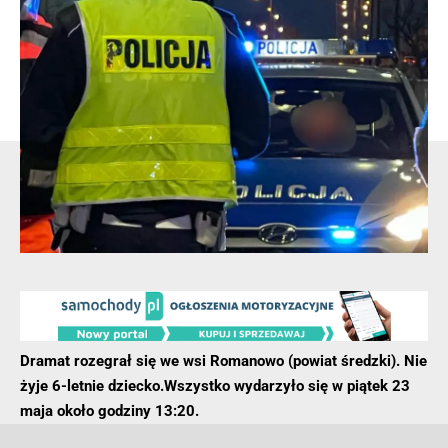
zawodach odbywających się na leszczyńskim lotnisku.
Niestety pomimo podjętej próby reanimacyjnej 67-letni
mieszkaniec Województwa Mazowieckiego zmarł na miejscu
wypadku
mówi dla portalu wlkp112.pl Monika Żymełka, z
leszczyńskiej policji
- Reklama -
Dramat rozegrał się we wsi Romanowo (powiat średzki). Nie
żyje 6-letnie dziecko.Wszystko wydarzyło się w piątek 23
maja około godziny 13:20.