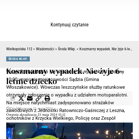
Kontynuuj czytanie
Wielkopolska 112
>
Wiadomości
>
Środa Wlkp.
>
Koszmarny wypadek. Nie żyje 6-letnie dziecko
ŚRODA WLKP.
Koszmarny wypadek. Nie żyje 6-
Wszystko wydarzyło się w sobotę 25 maja około godziny
letnie dziecko
10:00 w rejonie miejscowości Sądzia (Gmina
Włoszakowice). Wówczas leszczyńskie służby ratunkowe
otrzymały zgłoszenie o wypadku z udziałem motoparalotni.
Na miejsce natychmiast zadysponowano strażaków
Opublikowano 25 maja 2024
zawodowych z Jednostki Ratowniczo-Gaśniczej z Leszna,
Ostatnia aktualizacja 25 maja 2024 15:12
ochotników z Krzycka Wielkiego, Policję oraz Zespół
Ratownictwa Medycznego.
Na pole uprawne spadł motolotniarz, który brał udział w