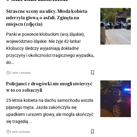
Straszne sceny na ulicy. Młoda kobieta
uderzyła głową o asfalt. Zginęła na
miejscu (zdjęcia)
Panki w powiecie kłobuckim (woj.śląskie),
województwo śląskie. Nie żyje 42-latka!
Kłobuccy śledczy wyjaśniają dokładne
przyczyny i okoliczności tragicznego wypadku,
do…
2 min czytania
Policjanci z drogówki nie mogli uwierzyć
w to co zobaczyli
25-letnia kobieta na dachu samochodu wiozła
pijanego męża. Jazda zakończyła się
upadkiem i urazem głowy, ale mogła skończyć
się tragedią.…
1 min czytania