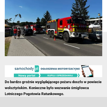
Właściciel pojazdów w żaden sposób nie był w stanie
odzyskać utraconego mienia, dlatego ostatecznie
powiadomił obornickich policjantów o popełnieniu
przestępstwa. Oszacował on straty na łączną kwotę 58 tyś zł.
- Reklama -
Do bardzo groźnie wyglądającego pożaru doszło w powiecie
wolsztyńskim. Konieczne było wezwanie śmigłowca
Lotniczego Pogotowia Ratunkowego.