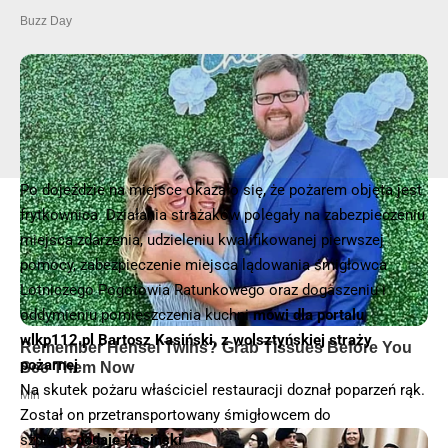
Po dojeździe na miejsce okazało się, że pożarem objęta jest
frytkownica. Działania strażaków polegały na zabezpieczeniu
miejsca zdarzenia, udzieleniu kwalifikowanej pierwszej
pomocy, zabezpieczenie miejsca lądowania śmigłowca
Lotniczego Pogotowia Ratunkowego oraz dogaszeniu i
oddymieniu pomieszczenia kuchni
mówi dla portalu
wlkp112.pl Bartosz Kasiński, z wolsztyńskiej straży
pożarnej
Na skutek pożaru właściciel restauracji doznał poparzeń rąk.
Został on przetransportowany śmigłowcem do
szpitala
dodaje Kasiński