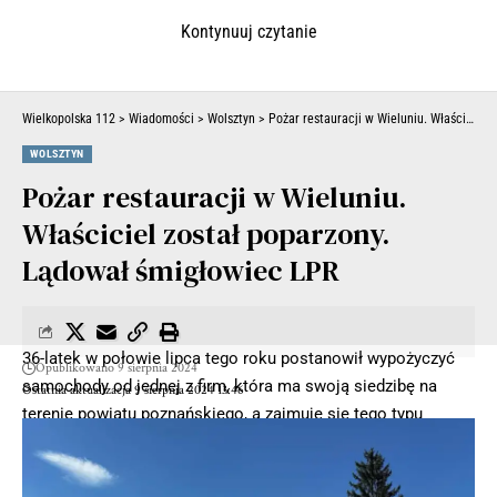
Kontynuuj czytanie
Wielkopolska 112
>
Wiadomości
>
Wolsztyn
>
Pożar restauracji w Wieluniu. Właściciel został poparzony. Lądował śmigłowiec LPR
WOLSZTYN
Pożar restauracji w Wieluniu.
Właściciel został poparzony.
Lądował śmigłowiec LPR
36-latek w połowie lipca tego roku postanowił wypożyczyć
Opublikowano 9 sierpnia 2024
samochody od jednej z firm, która ma swoją siedzibę na
Ostatnia aktualizacja 9 sierpnia 2024 13:46
terenie powiatu poznańskiego, a zajmuje się tego typu
usługami. Po zakończeniu umowy użyczenia, nie zwrócił
pojazdów i unikał kontaktu z przedstawicielami
przedsiębiorstwa.