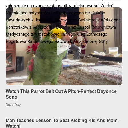
zgłoszenie o pożarze restauracji w miejscowości Wieleń.
Na miejsce natychmiast zadysponowano strażaków
zawodowych z Jednostki Ratowniczo-Gaśniczej z Wolsztyna,
ochotników z Kaszczoru i Moch oraz Zespół Ratownictwa
Medycznego z Włoszakowic i Śmigłowiec Lotniczego
Pogotowia Ratunkowego Ratownik 15 z Zielonej Góry.
- Reklama -