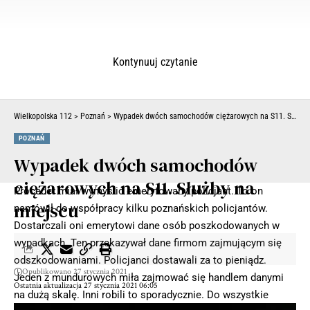
Kontynuuj czytanie
Wielkopolska 112
>
Poznań
>
Wypadek dwóch samochodów ciężarowych na S11. Służby na miejscu
POZNAŃ
Wypadek dwóch samochodów
ciężarowych na S11. Służby na
Proceder miał wymyślić emerytowany policjant. To on
miejscu
namówił do współpracy kilku poznańskich policjantów.
Dostarczali oni emerytowi dane osób poszkodowanych w
wypadkach. Ten przekazywał dane firmom zajmującym się
odszkodowaniami. Policjanci dostawali za to pieniądz.
Opublikowano 27 stycznia 2021
Jeden z mundurowych miła zajmować się handlem danymi
Ostatnia aktualizacja 27 stycznia 2021 06:05
na dużą skalę. Inni robili to sporadycznie. Do wszystkie