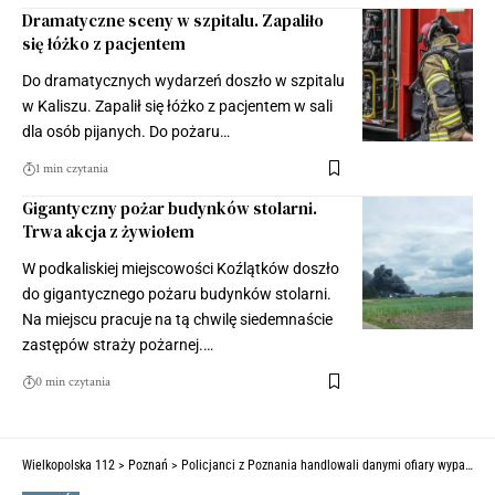
Dramatyczne sceny w szpitalu. Zapaliło
się łóżko z pacjentem
Do dramatycznych wydarzeń doszło w szpitalu
w Kaliszu. Zapalił się łóżko z pacjentem w sali
dla osób pijanych. Do pożaru…
1 min czytania
Gigantyczny pożar budynków stolarni.
Trwa akcja z żywiołem
W podkaliskiej miejscowości Koźlątków doszło
do gigantycznego pożaru budynków stolarni.
Na miejscu pracuje na tą chwilę siedemnaście
zastępów straży pożarnej.…
0 min czytania
Wielkopolska 112
>
Poznań
>
Policjanci z Poznania handlowali danymi ofiary wypadków. Sprawą zajmuje się prokuratura