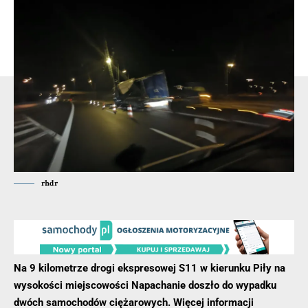
przyznał się emerytowany policjant. Został nawet
aresztowany, ale po wpłaceniu kaucji wyszedł na wolność.
Prokuratura przygotowuje już akt oskarżenia dotyczący
policjantów.
- Reklama -
rhdr
Na 9 kilometrze drogi ekspresowej S11 w kierunku Piły na
wysokości miejscowości Napachanie doszło do wypadku
dwóch samochodów ciężarowych. Więcej informacji