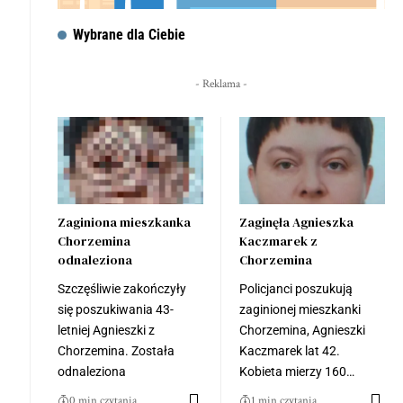
Wybrane dla Ciebie
- Reklama -
Zaginiona mieszkanka
Zaginęła Agnieszka
Chorzemina
Kaczmarek z
odnaleziona
Chorzemina
Szczęśliwie zakończyły
Policjanci poszukują
się poszukiwania 43-
zaginionej mieszkanki
letniej Agnieszki z
Chorzemina, Agnieszki
Chorzemina. Została
Kaczmarek lat 42.
odnaleziona
Kobieta mierzy 160…
0 min czytania
1 min czytania