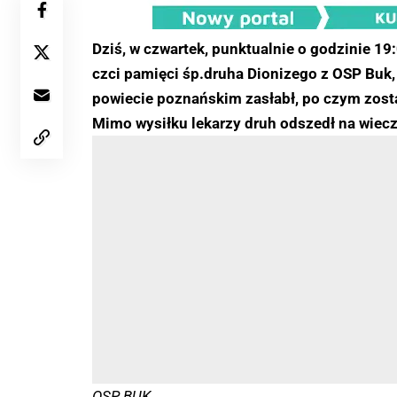
Dziś, w czwartek, punktualnie o godzinie 19
czci pamięci śp.druha Dionizego z OSP Buk,
powiecie poznańskim zasłabł, po czym zost
Mimo wysiłku lekarzy druh odszedł na wiecz
OSP BUK