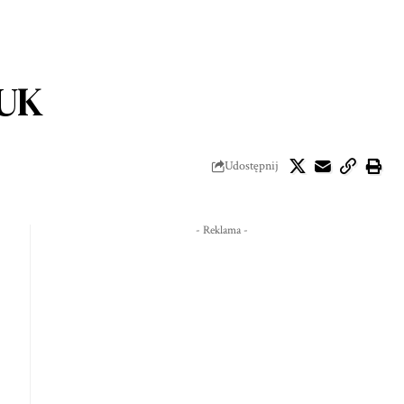
BUK
Udostępnij
- Reklama -