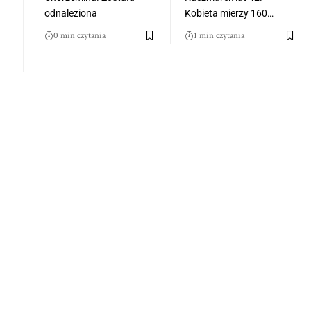
odnaleziona
Kobieta mierzy 160…
0 min czytania
1 min czytania