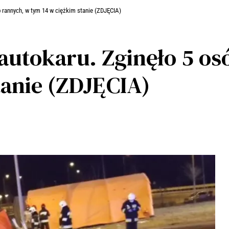
 rannych, w tym 14 w ciężkim stanie (ZDJĘCIA)
tokaru. Zginęło 5 osó
tanie (ZDJĘCIA)