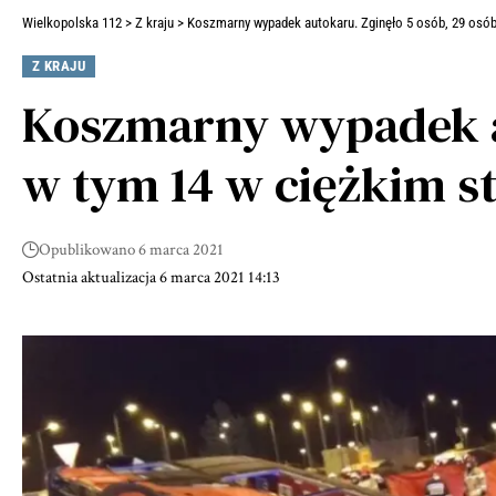
Wielkopolska 112
>
Z kraju
>
Koszmarny wypadek autokaru. Zginęło 5 osób, 29 osób
Z KRAJU
Koszmarny wypadek au
w tym 14 w ciężkim s
Opublikowano 6 marca 2021
Ostatnia aktualizacja 6 marca 2021 14:13