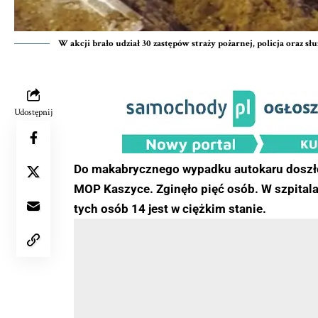
W akcji brało udział 30 zastępów straży pożarnej, policja oraz sł
Udostępnij
Do makabrycznego wypadku autokaru doszło 
MOP Kaszyce. Zginęło pięć osób. W szpitalac
tych osób 14 jest w ciężkim stanie.