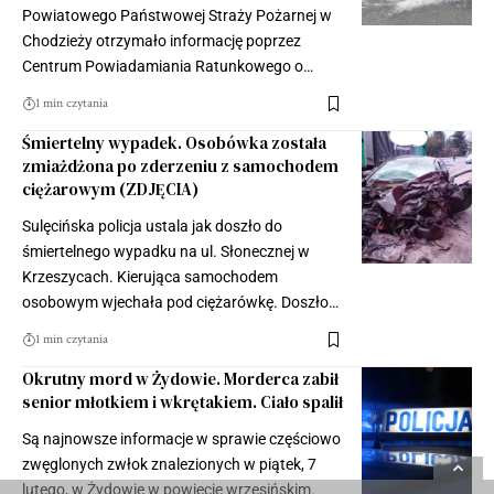
Powiatowego Państwowej Straży Pożarnej w
Chodzieży otrzymało informację poprzez
Centrum Powiadamiania Ratunkowego o…
1 min czytania
Śmiertelny wypadek. Osobówka została
zmiażdżona po zderzeniu z samochodem
ciężarowym (ZDJĘCIA)
Sulęcińska policja ustala jak doszło do
śmiertelnego wypadku na ul. Słonecznej w
Krzeszycach. Kierująca samochodem
osobowym wjechała pod ciężarówkę. Doszło…
1 min czytania
Okrutny mord w Żydowie. Morderca zabił
senior młotkiem i wkrętakiem. Ciało spalił
Są najnowsze informacje w sprawie częściowo
zwęglonych zwłok znalezionych w piątek, 7
lutego, w Żydowie w powiecie wrzesińskim.