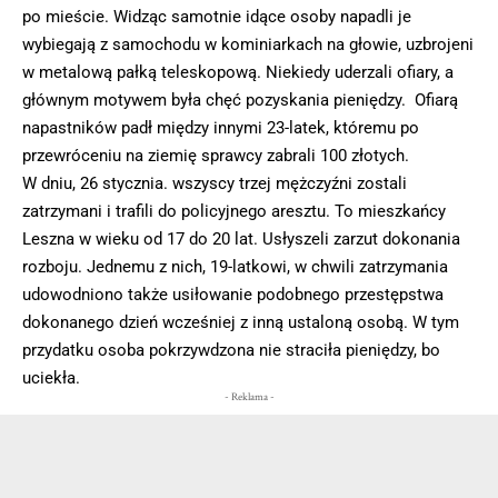
po mieście. Widząc samotnie idące osoby napadli je
wybiegają z samochodu w kominiarkach na głowie, uzbrojeni
w metalową pałką teleskopową. Niekiedy uderzali ofiary, a
głównym motywem była chęć pozyskania pieniędzy. Ofiarą
napastników padł między innymi 23-latek, któremu po
przewróceniu na ziemię sprawcy zabrali 100 złotych.
W dniu, 26 stycznia. wszyscy trzej mężczyźni zostali
zatrzymani i trafili do policyjnego aresztu. To mieszkańcy
Leszna w wieku od 17 do 20 lat. Usłyszeli zarzut dokonania
rozboju. Jednemu z nich, 19-latkowi, w chwili zatrzymania
udowodniono także usiłowanie podobnego przestępstwa
dokonanego dzień wcześniej z inną ustaloną osobą. W tym
przydatku osoba pokrzywdzona nie straciła pieniędzy, bo
uciekła.
- Reklama -