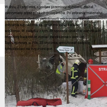
W dniu, 21 stycznia, sprawca przemocy domowej został
zatrzymany przez pilskich policjantów. Po zebraniu materiału
dowodowego śledczy przedstawili mężczyźnie zarzut
znecania się nad matką. grozi mu za to kara do 5 lat
więzienia. W związku z tym, że sprawca działał w warunkach
recydywy kara może zostać zwiększona o połowę.
Sąd Rejonowy w Pile, 23 stycznia, aresztował sadystę
tymczasowo na trzy miesiące.
- Reklama -