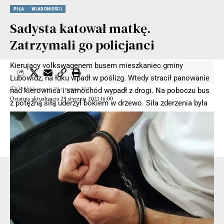
PIŁA
WIADOMOŚCI
Sadysta katował matkę.
Zatrzymali go policjanci
Kierujący volkswagenem busem mieszkaniec gminy
Lubowidz, na łuku wpadł w poślizg. Wtedy stracił panowanie
Opublikowano 29 stycznia 2021
nad kierownica i samochód wypadł z drogi. Na poboczu bus
Ostatnia aktualizacja 29 stycznia 2021 16:00
z potężną siłą uderzył bokiem w drzewo. Siła zderzenia była
tak duża, że samochód dosłownie owinął się na pniu.
Na miejsce szybko dotarły służby ratunkowe. Na miejscu
zginęła 42-letnia mieszkanka gminy Lubowidz.
- Reklama -