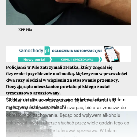
KPP Piła
Policjanci w Pile zatrzymali 51-latka, który znęcał się
fizycznie i psychicznie nad matką. Mężczyzna w przeszłości
dwa razy siedział w więzieniu za stosowanie przemocy.
Decyzją sądu mieszkaniec powiatu pilskiego został
tymczasowo aresztowany.
22-letni kierowca walczy o życie. 45-letnia kobieta i 31-letni
Śledczy ustalili, że mężczyzna po pijanemu stawał się
mężczyzna leża w szpitalach.
agresywny i wulgarny. Potrafił szarpać, bić oraz zmuszał do
określonego zachowania. Będąc pod wpływem alkoholu
nakazywał swojej ofierze słuchać przez wiele godzin tego co
ma do powiedzenia. Nie tolerował sprzeciwu. W takim