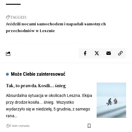
TAGGED:
Jeździli nocami samochodem i napadali samotnych
przechodniów w Lesznie
Może Ciebie zainteresować
Tak, to prawda. Kosili… śnieg
Absurdalna sytuacja w okolicach Leszna. Ekipa
przy drodze kosiła... śnieg. Wszystko
wydarzyło się w niedzielę, 5 grudnia, z samego
rana…
0 min czytania