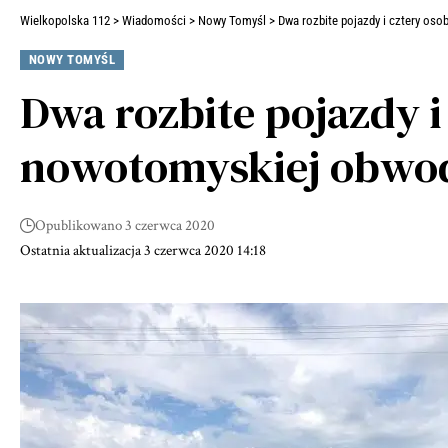
Wielkopolska 112
>
Wiadomości
>
Nowy Tomyśl
>
Dwa rozbite pojazdy i cztery os
NOWY TOMYŚL
Dwa rozbite pojazdy 
nowotomyskiej obwod
Opublikowano 3 czerwca 2020
Ostatnia aktualizacja 3 czerwca 2020 14:18