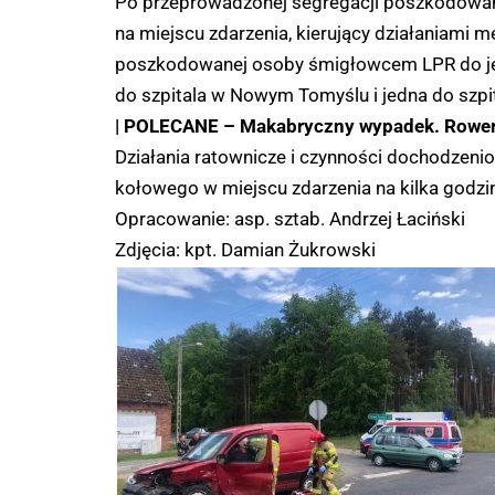
Po przeprowadzonej segregacji poszkodowany
na miejscu zdarzenia, kierujący działaniami 
poszkodowanej osoby śmigłowcem LPR do jedn
do szpitala w Nowym Tomyślu i jedna do szpi
| POLECANE –
Makabryczny wypadek. Rowerz
Działania ratownicze i czynności dochodzen
kołowego w miejscu zdarzenia na kilka godzi
Opracowanie: asp. sztab. Andrzej Łaciński
Zdjęcia: kpt. Damian Żukrowski