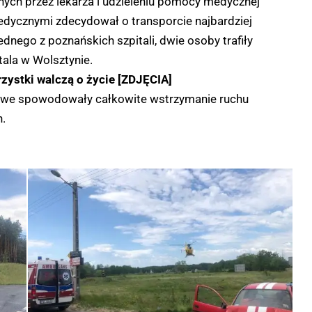
ch przez lekarza i udzieleniu pomocy medycznej
medycznymi zdecydował o transporcie najbardziej
ego z poznańskich szpitali, dwie osoby trafiły
tala w Wolsztynie.
ystki walczą o życie [ZDJĘCIA]
iowe spowodowały całkowite wstrzymanie ruchu
n.