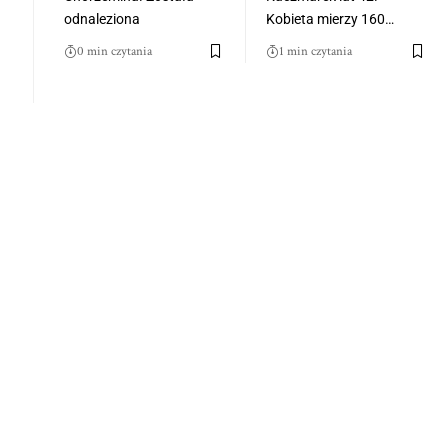
odnaleziona
Kobieta mierzy 160…
0 min czytania
1 min czytania