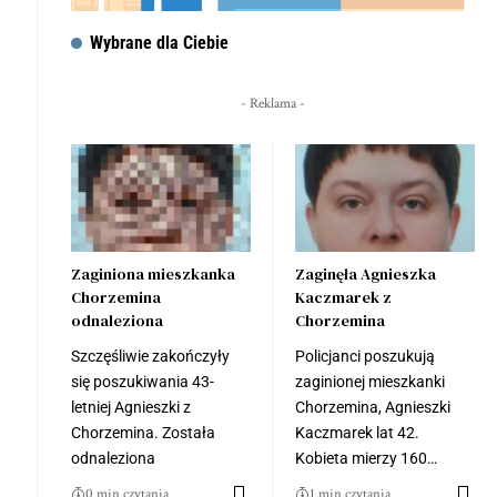
Wybrane dla Ciebie
- Reklama -
Zaginiona mieszkanka
Zaginęła Agnieszka
Chorzemina
Kaczmarek z
odnaleziona
Chorzemina
Szczęśliwie zakończyły
Policjanci poszukują
się poszukiwania 43-
zaginionej mieszkanki
letniej Agnieszki z
Chorzemina, Agnieszki
Chorzemina. Została
Kaczmarek lat 42.
odnaleziona
Kobieta mierzy 160…
0 min czytania
1 min czytania