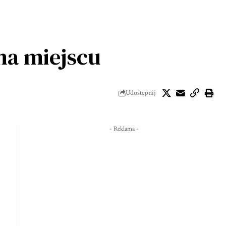
na miejscu
Udostępnij
- Reklama -