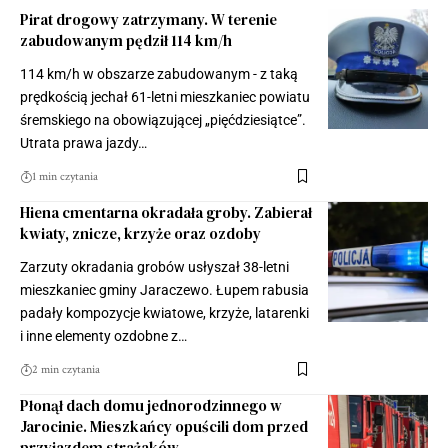
Pirat drogowy zatrzymany. W terenie
zabudowanym pędził 114 km/h
114 km/h w obszarze zabudowanym - z taką
prędkością jechał 61-letni mieszkaniec powiatu
śremskiego na obowiązującej „pięćdziesiątce”.
Utrata prawa jazdy…
1 min czytania
Hiena cmentarna okradała groby. Zabierał
kwiaty, znicze, krzyże oraz ozdoby
Zarzuty okradania grobów usłyszał 38-letni
mieszkaniec gminy Jaraczewo. Łupem rabusia
padały kompozycje kwiatowe, krzyże, latarenki
i inne elementy ozdobne z…
2 min czytania
Płonął dach domu jednorodzinnego w
Jarocinie. Mieszkańcy opuścili dom przed
przyjazdem strażaków