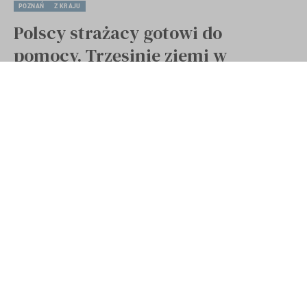
POZNAŃ
Z KRAJU
Polscy strażacy gotowi do
pomocy. Trzęsinie ziemi w
Mjanme
Opublikowano 28 marca 2025
Ostatnia aktualizacja 29 marca 2025 10:13