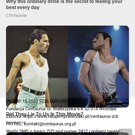
PKO BP 15 1020 5226 0000 6002 0220 0350
Fundacja Centaurus ul. Wałbrzyska 6-8 52-314 Wrocław
Zbiórka
https://www.ratujemyzwierzaki.pl/centaurus-zizi
PAYPAL: kontakt@centaurus.org.pl
Wyślij SMS o treści ZIZI pod numer 7412 i pobierz tapetę