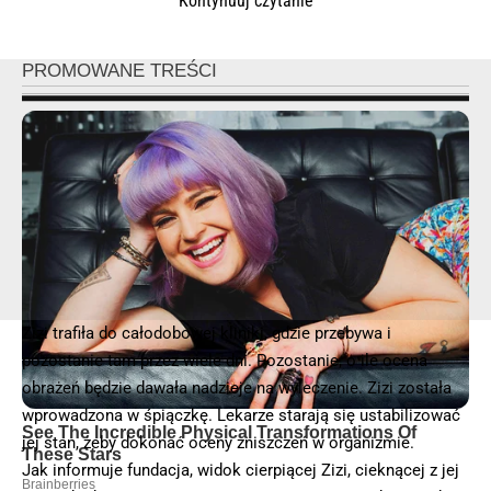
Kontynuuj czytanie
© 2025 – Wielkopolska 112, Wszelkie prawa zastrzeżone |
hvln.pl
Zizi trafiła do całodobowej kliniki, gdzie przebywa i
pozostanie tam przez wiele dni. Pozostanie, o ile ocena
obrażeń będzie dawała nadzieje na wyleczenie. Zizi została
wprowadzona w śpiączkę. Lekarze starają się ustabilizować
jej stan, żeby dokonać oceny zniszczeń w organizmie.
Jak informuje fundacja, widok cierpiącej Zizi, cieknącej z jej