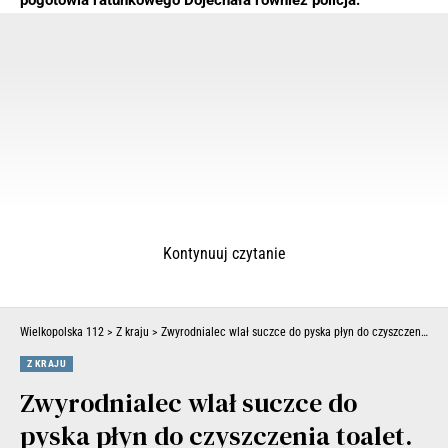
pogotowia ratunkowego Dojechała również policja.
Kontynuuj czytanie
Wielkopolska 112
>
Z kraju
>
Zwyrodnialec wlał suczce do pyska płyn do czyszczenia toalet. Stan pieska jest ciężki (FILM)
Z KRAJU
Zwyrodnialec wlał suczce do
pyska płyn do czyszczenia toalet.