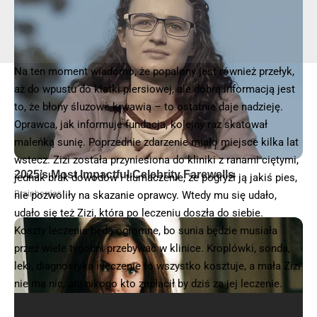
Na ten moment wiadomo, że popalony jest również przełyk,
aż do wpustu do klatki piersiowej, ale dobrą informacją jest
to, że błony śluzowe krwawią – to ostatnie daje nadzieję.
Oprawca, jak informuje fundacja, kolejny raz skatował
maleńką sunię. Poprzednie zdarzenie miało miejsce kilka lat
wstecz. Zizi została przyniesiona do kliniki z ranami ciętymi,
jednak brak dowodów i tłumaczenie, że pogryzł ją jakiś pies,
nie pozwoliły na skazanie oprawcy. Wtedy mu się udało,
udało się też Zizi, która po leczeniu doszła do siebie.
Koszty leczenia będą ogromne, bo sunia będzie musiała
przez wiele tygodni przebywać w klinice. Kroplówki, sonda,
leki, diagnostyka i leczenie to wszystko kosztuje, a mała Zizi
nie ma nic, ani nikogo kto zapłacił by dziś za jej leczenie.