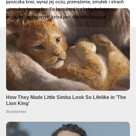
pyszczka krwi, wyraz jej oczu, przerażenie, smutek i strach
powodują lawinę łez. To bezsilność, z która kolejny raz
przyszło się zmierzyć, która jest obezwładniająca.
- Reklama -