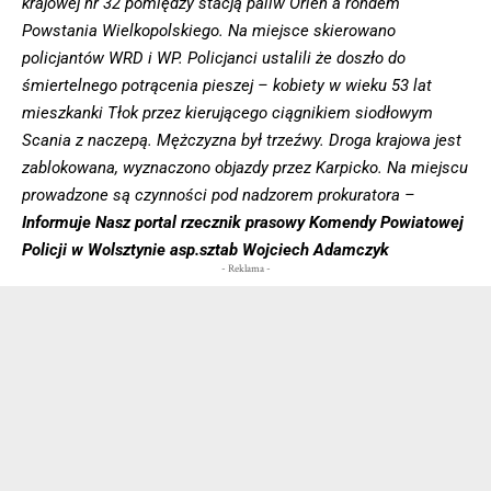
krajowej nr 32 pomiędzy stacją paliw Orlen a rondem
Powstania Wielkopolskiego. Na miejsce skierowano
policjantów WRD i WP. Policjanci ustalili że doszło do
śmiertelnego potrącenia pieszej – kobiety w wieku 53 lat
mieszkanki Tłok przez kierującego ciągnikiem siodłowym
Scania z naczepą. Mężczyzna był trzeźwy. Droga krajowa jest
zablokowana, wyznaczono objazdy przez Karpicko. Na miejscu
prowadzone są czynności pod nadzorem prokuratora –
Informuje Nasz portal rzecznik prasowy Komendy Powiatowej
Policji w Wolsztynie asp.sztab Wojciech Adamczyk
- Reklama -