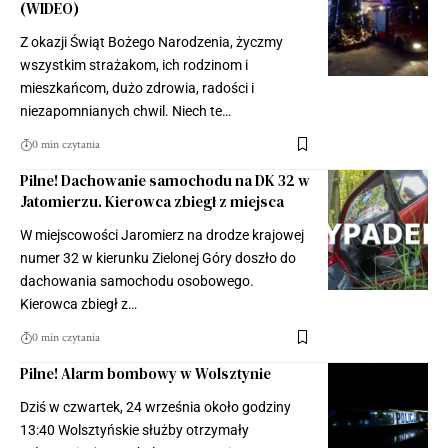
(WIDEO)
Z okazji Świąt Bożego Narodzenia, życzmy
wszystkim strażakom, ich rodzinom i
mieszkańcom, dużo zdrowia, radości i
niezapomnianych chwil. Niech te…
0 min czytania
Pilne! Dachowanie samochodu na DK 32 w
Jatomierzu. Kierowca zbiegł z miejsca
W miejscowości Jaromierz na drodze krajowej
numer 32 w kierunku Zielonej Góry doszło do
dachowania samochodu osobowego.
Kierowca zbiegł z…
0 min czytania
Pilne! Alarm bombowy w Wolsztynie
Dziś w czwartek, 24 września około godziny
13:40 Wolsztyńskie służby otrzymały