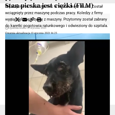
Stan pieska jest ciężki (FILM)
Mężczyzna to cudzoziemiec w wieku około 45 lat. Został
wciągnięty przez maszynę podczas pracy. Koledzy z firmy
wyciągnęli mężczyznę z maszyny. Przytomny został zabrany
do karetki pogotowia ratunkowego i odwieziony do szpitala.
Opublikowano 13 stycznia 2021
Ostatnia aktualizacja 13 stycznia 2021 16:25
- Reklama -